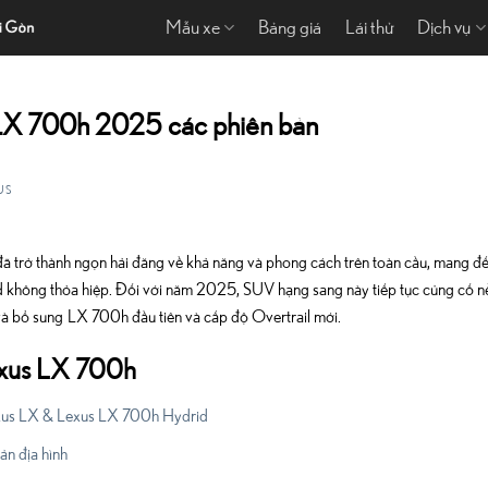
Mẫu xe
Bảng giá
Lái thử
Dịch vụ
 LX 700h 2025 các phiên bản
US
ã trở thành ngọn hải đăng về khả năng và phong cách trên toàn cầu, mang đến c
oad không thỏa hiệp. Đối với năm 2025, SUV hạng sang này tiếp tục củng cố n
và bổ sung LX 700h đầu tiên và cấp độ Overtrail mới.
exus LX 700h
Lexus LX & Lexus LX 700h Hydrid
n địa hình