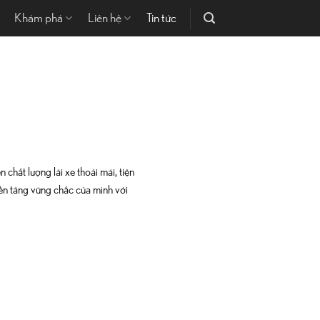
Khám phá
Liên hệ
Tin tức
hất lượng lái xe thoải mái, tiện
ền tảng vững chắc của mình với