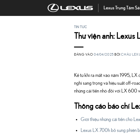
Bỏ
qua
nội
dung
TIN TỨC
Thư viện ảnh: Lexus
ĐĂNG VÀO
04/04/2025
BỞI
CHÂU LEX
Kể từ khi ra mắt vào năm 1995, LX đ
nghi sang trọng và hiệu suất off-r
những cải tiến nhỏ đối với LX 600 
Thông cáo báo chí L
Giới thiệu những cải tiến cho 
Lexus LX 700h bổ sung phiên bả