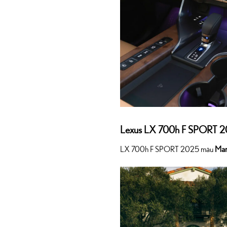
Lexus LX 700h F SPORT 
LX 700h F SPORT 2025 màu
Man