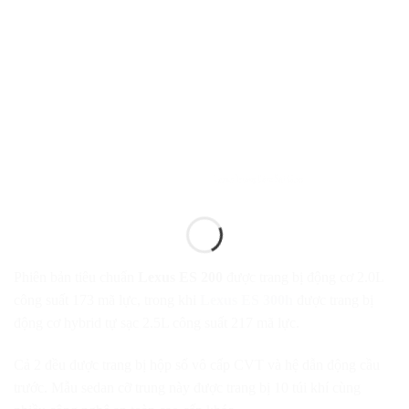
Phiên bản tiêu chuẩn
Lexus ES 200
được trang bị động cơ 2.0L
công suất 173 mã lực, trong khi
Lexus ES 300h
được trang bị
động cơ hybrid tự sạc 2.5L công suất 217 mã lực.
Cả 2 đều được trang bị hộp số vô cấp CVT và hệ dẫn động cầu
trước. Mẫu sedan cỡ trung này được trang bị 10 túi khí cùng