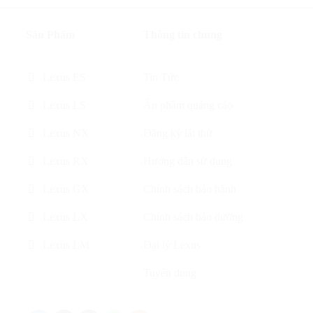
Sản Phẩm
Thông tin chung
Lexus ES
Tin Tức
Lexus LS
Ấn phẩm quảng cáo
Lexus NX
Đăng ký lái thử
Lexus RX
Hướng dẫn sử dụng
Lexus GX
Chính sách bảo hành
Lexus LX
Chính sách bảo dưỡng
Lexus LM
Đại lý Lexus
Tuyển dụng