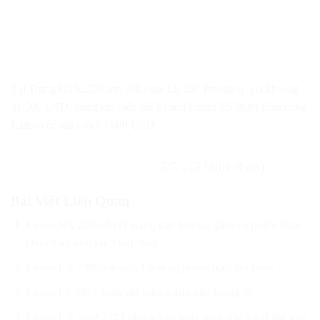
Tại Trung Quốc, Edition cóLexus ES 200 Premium giá khoảng
41.500 USD, trong khi biến thể hybrid Lexus ES 300h Executive
Edition có giá hơn 67.600 USD.
5/5 - (2 bình chọn)
Bài Viết Liên Quan
Lexus NX 2024 được nâng cấp khung gầm và phiên bản
Overtrail mới tại Nhật Bản
Lexus LX 700h ra mắt, bổ sung phiên bản địa hình
Lexus LS 2024 tăng giá bán, nâng cấp trang bị
Lexus LX Surf 2025 phiên bản lướt sóng độc nhất thế giới