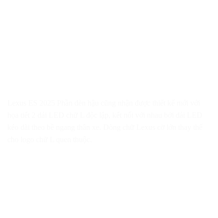
Lexus ES 2025 Phần đèn hậu cũng nhận được thiết kế mới với
họa tiết 2 dải LED chữ L độc lập, kết nối với nhau bởi dải LED
kéo dài theo bề ngang thân xe. Dòng chữ Lexus cỡ lớn thay thế
cho logo chữ L quen thuộc.