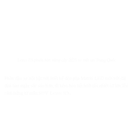
Lexus ES phiên bản nâng cấp 2025 ra mắt tại Trung Quốc
Phần đầu xe nổi bật với thiết kế đèn pha Matrix LED mới với dải
đèn ban ngày sắc sảo hơn, đi kèm họa tiết lưới tản nhiệt cỡ lớn lấy
cảm hứng từ mẫu SUV
Lexus RX
.