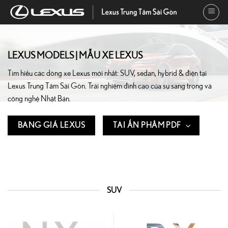
Bỏ
qua
nội
dung
LEXUS MODELS | MẪU XE LEXUS
Tìm hiểu các dòng xe Lexus mới nhất: SUV, sedan, hybrid & điện tại
Lexus Trung Tâm Sài Gòn. Trải nghiệm đỉnh cao của sự sang trọng và
công nghệ Nhật Bản.
BẢNG GIÁ LEXUS
TẢI ẤN PHẨM PDF
SUV