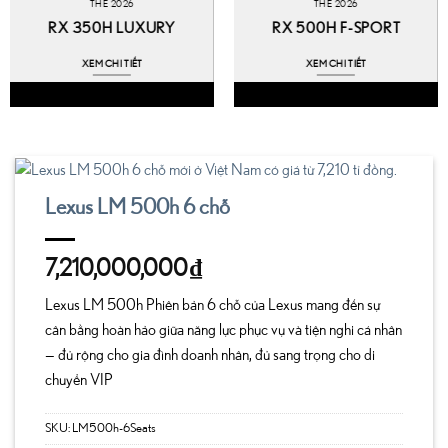
THE 2026
THE 2026
RX 350H LUXURY
RX 500H F-SPORT
XEM CHI TIẾT
XEM CHI TIẾT
Lexus LM 500h 6 chỗ
7,210,000,000
₫
Lexus LM 500h Phiên bản 6 chỗ của Lexus mang đến sự
cân bằng hoàn hảo giữa năng lực phục vụ và tiện nghi cá nhân
— đủ rộng cho gia đình doanh nhân, đủ sang trọng cho di
chuyển VIP
SKU:
LM500h-6Seats