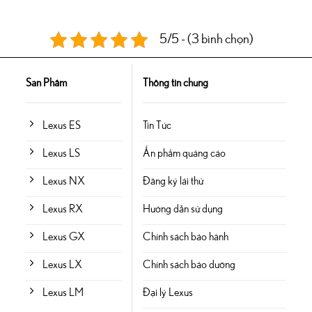
5/5 - (3 bình chọn)
Sản Phẩm
Thông tin chung
Lexus ES
Tin Tức
Lexus LS
Ấn phẩm quảng cáo
Lexus NX
Đăng ký lái thử
Lexus RX
Hướng dẫn sử dụng
Lexus GX
Chính sách bảo hành
Lexus LX
Chính sách bảo dưỡng
Lexus LM
Đại lý Lexus