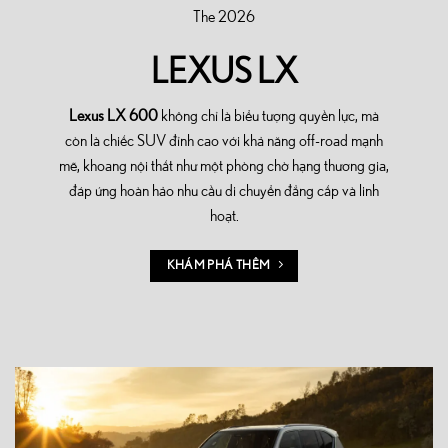
The 2026
LEXUS LX
Lexus LX 600
không chỉ là biểu tượng quyền lực, mà
còn là chiếc SUV đỉnh cao với khả năng off-road mạnh
mẽ, khoang nội thất như một phòng chờ hạng thương gia,
đáp ứng hoàn hảo nhu cầu di chuyển đẳng cấp và linh
hoạt.
KHÁM PHÁ THÊM