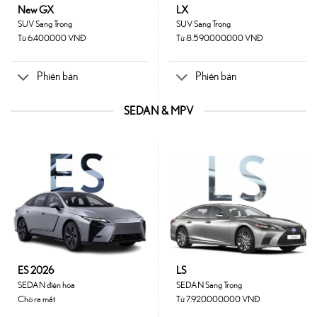
New GX
LX
SUV Sang Trọng
SUV Sang Trọng
Từ 6.400.000 VNĐ
Từ 8.590.000.000 VNĐ
Phiên bản
Phiên bản
SEDAN & MPV
ES 2026
LS
SEDAN điện hóa
SEDAN Sang Trọng
Chờ ra mắt
Từ 7.920.000.000 VNĐ