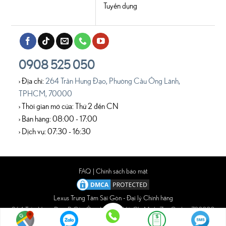
Tuyển dụng
0908 525 050
› Địa chỉ:
264 Trần Hưng Đạo, Phường Cầu Ông Lãnh,
TPHCM, 70000
› Thời gian mở cửa: Thứ 2 đến CN
› Bán hàng: 08:00 - 17:00
› Dịch vụ: 07:30 - 16:30
FAQ
|
Chính sách bảo mật
Lexus Trung Tâm Sài Gòn - Đại lý Chính hãng
264 Trần Hưng Đạo, P. Cầu Ông Lãnh, Tp Hồ Chí Minh, Zip Code - 700000
Copyright © 2020 Lexus Central Saigon.