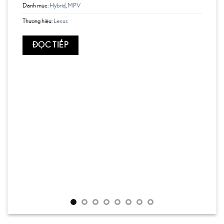
Danh mục:
Hybrid
,
MPV
Thương hiệu:
Lexus
ĐỌC TIẾP