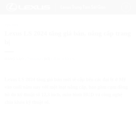
Bỏ
qua
nội
TIN TỨC
dung
Lexus LS 2024 tăng giá bán, nâng cấp trang
bị
ĐĂNG VÀO
27/10/2023
BỞI
CHÂU LEXUS
Lexus LS 2024 tăng giá bán mới sẽ cập bến các đại lý ở Mỹ
vào cuối năm nay với một loạt nâng cấp, bao gồm cụm đồng
hồ đo kỹ thuật số 12,3 inch, màn hình HUD và công nghệ
chìa khóa kỹ thuật số.