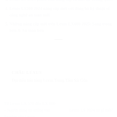
Lexus LS500 2024 nâng cấp mới với đồng hồ kỹ thuật số
công nghệ an toàn mới
Những nâng cấp mới trên Lexus LX600 2025: Sang trọng
hơn & An toàn hơn
CHÂU LEXUS
Đại diện bán hàng Lexus Trung Tâm Sài Gòn
Từ Lexus LX 570 đến LX 600
– Người dùng tin tưởng vào
Lexus LS 2024 có gì mới?
flagship của Lexus.