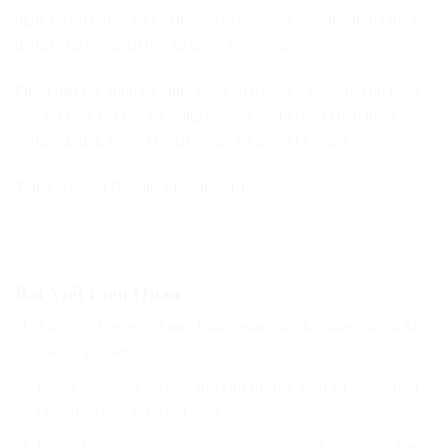
nghệ hỗ trợ người lái Lexus Safety System+ 2.5 cũ, nhưng được
trang bị hệ thống lái bán tự động Teammate.
Phiên bản LS 500h sử dụng động cơ hybrid V6, 3.5L, cho công
suất kết hợp 354 mã lực, giúp xe tăng tốc từ 0-96 km/h trong
vòng 5,2 giây, trước khi đạt tốc độ tối đa 203 km/giờ.
Trang Nguyễn (Forum.autodaily.vn)
Đánh giá bài viết này
Bài Viết Liên Quan
Từ 2026 Lexus đổi mới hoàn toàn thiết kế, tăng mạnh khả
năng vận hành
Lexus NX 2024 được nâng cấp khung gầm và phiên bản
Overtrail mới tại Nhật Bản
Lexus ES 2025 phiên bản nâng cấp ra mắt tại Trung Quốc