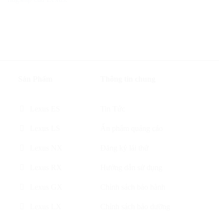
Sản Phẩm
Thông tin chung
Lexus ES
Tin Tức
Lexus LS
Ấn phẩm quảng cáo
Lexus NX
Đăng ký lái thử
Lexus RX
Hướng dẫn sử dụng
Lexus GX
Chính sách bảo hành
Lexus LX
Chính sách bảo dưỡng