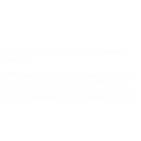
Lexus LS 2024 nâng cấp trang bị, tăng giá bán, khởi điểm từ
80.685 USD
Những nâng cấp tiếp tục xuất hiện bên trong khoang cabin bao
gồm bộ sạc điện thoại thông minh không dây tiêu chuẩn mới.
Thêm vào đó,
Lexus LS 500
còn có cụm đồng hồ đo kỹ thuật số
12,3 inch, màn hình HUD và công nghệ chìa khóa kỹ thuật số.