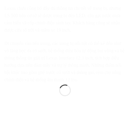
Lexus chưa công bố đầy đủ thông tin chi tiết về trang bị, nhưng
LS 500 bản cơ sở sẽ được trang bị đèn LED, cần gạt nước mưa
cảm biến và cốp chỉnh điện rảnh tay. Khách hàng cũng sẽ nhận
được cửa sổ trời và mâm xe 19 inch.
Di chuyển vào bên trong, các trang bị nổi bật có thể kể đến như
vô lăng bọc da có sưởi, hệ thống điều hòa tự động hai vùng và hệ
thống thông tin giải trí Lexus Interface 12,3 inch, tích hợp điều
hướng dựa trên đám mây và trợ lý thông minh. Những điểm nổi
bật khác bao gồm ghế trước có sưởi và thông gió, rèm che nắng
chỉnh điện và hệ thống âm thanh 12 loa.