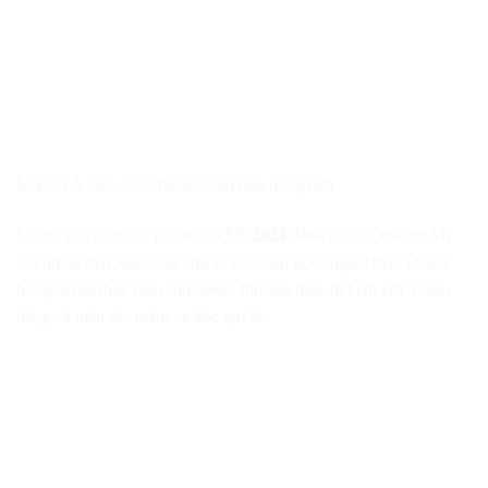
Lexus LS 500 2022 thêm nhiều tính năng hơn
Lexus vừa công bố phiên bản
LS 2024
dành cho thị trường Mỹ
với nhiều thay đổi đáng chú ý. Đầu tiên là về ngoại thất, khách
hàng sẽ tìm thấy màu sơn Silver Illusion mới, đi kèm với 5 kiểu
dáng và màu sắc mâm xe độc quyền.