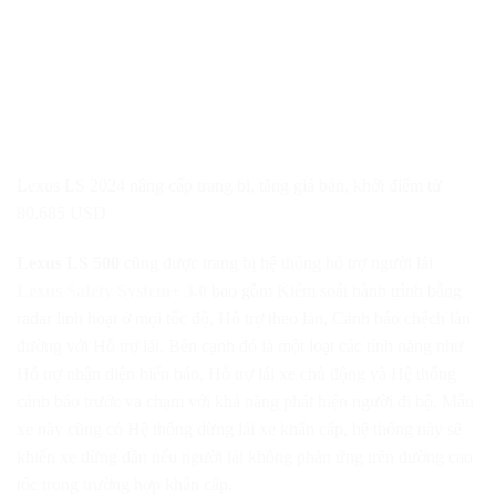
Lexus LS 2024 nâng cấp trang bị, tăng giá bán, khởi điểm từ
80.685 USD
Lexus LS 500
cũng được trang bị hệ thống hỗ trợ người lái
Lexus Safety System+ 3.0
bao gồm Kiểm soát hành trình bằng
radar linh hoạt ở mọi tốc độ, Hỗ trợ theo làn, Cảnh báo chệch làn
đường với Hỗ trợ lái. Bên cạnh đó là một loạt các tính năng như
Hỗ trợ nhận diện biển báo, Hỗ trợ lái xe chủ động và Hệ thống
cảnh báo trước va chạm với khả năng phát hiện người đi bộ. Mẫu
xe này cũng có Hệ thống dừng lái xe khẩn cấp, hệ thống này sẽ
khiến xe dừng dần nếu người lái không phản ứng trên đường cao
tốc trong trường hợp khẩn cấp.