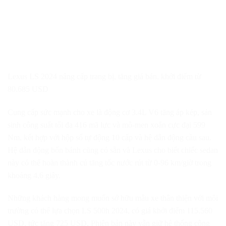
Lexus LS 2024 nâng cấp trang bị, tăng giá bán, khởi điểm từ
80.685 USD
Cung cấp sức mạnh cho xe là động cơ 3.4L V6 tăng áp kép, sản
sinh công suất tối đa 416 mã lực và mô-men xoắn cực đại 599
Nm, kết hợp với hộp số tự động 10 cấp và hệ dẫn động cầu sau.
Hệ dẫn động bốn bánh cũng có sẵn và Lexus cho biết chiếc sedan
này có thể hoàn thành cú tăng tốc nước rút từ 0-96 km/giờ trong
khoảng 4,6 giây.
Những khách hàng mong muốn sở hữu mẫu xe thân thiện với môi
trường có thể lựa chọn LS 500h 2024, có giá khởi điểm 115.560
USD, tức tăng 725 USD. Phiên bản này vẫn giữ hệ thống công