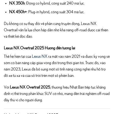
NX 350h
: Động cơ hybrid, công suất 240 mã lực.
NX 450h+
: Plug-in hybrid, công suất 304 mã lực.
Dù không có sự thay đổi về phần cứng truyền động, Lexus NX
Overtrail vẫn là lựa chọn hấp dẫn nhờ khả năng off-road được cải thiện
và thiết kế độc đáo.
Lexus NX Overtrail 2025 Hướng đến tương lai
Thế hệ hiện tại của
Lexus NX
ra mắt vào năm 2021 và được kỳ vọng sẽ
sớm có bản nâng cấp giữa vòng đời trong thời gian tới. Trước đó, vào
năm 2023, Lexus đã bổ sung một số tính năng công nghệ như hỗ trợ
đỗ xe từ xa và cửa sổ trời trên một số phiên bản.
Với
Lexus NX Overtrail 2025
, thương hiệu Nhật Bản tiếp tục khẳng
định vị thế trong phân khúc SUV cỡ nhỏ, mang đến trải nghiệm off-road
đầy thú vị cho người dùng.