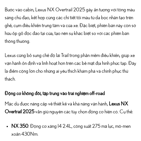
Bước vào cabin, Lexus NX Overtrail 2025 gây ấn tượng với tông màu
sáng chủ đạo, kết hợp cùng các chi tiết tối màu từ da bọc nhân tạo trên
ghế, cụm điều khiển trung tâm và cửa xe. Đặc biệt, phiên bản này còn sở
hữu ốp gỗ độc đáo tại cửa, tạo nên sự khác biệt so với các phiên bản
thông thường.
Lexus cũng bổ sung chế độ lái Trail trong phần mềm điều khiển, giúp xe
vận hành ổn định và linh hoạt hơn trên các bề mặt địa hình phức tạp. Đây
là điểm cộng lớn cho những ai yêu thích khám phá và chinh phục thử
thách.
Động cơ không đổi, tập trung vào trải nghiệm off-road
Mặc dù được nâng cấp về thiết kế và khả năng vận hành,
Lexus NX
Overtrail 2025
vẫn giữ nguyên các tùy chọn động cơ hiện có. Cụ thể:
NX 350
: Động cơ xăng I4 2.4L, công suất 275 mã lực, mô-men
xoắn 430Nm.