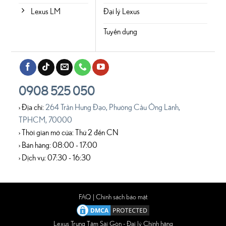
Lexus LM
Đại lý Lexus
Tuyển dụng
0908 525 050
› Địa chỉ:
264 Trần Hưng Đạo, Phường Cầu Ông Lãnh,
TPHCM, 70000
› Thời gian mở cửa: Thứ 2 đến CN
› Bán hàng: 08:00 - 17:00
› Dịch vụ: 07:30 - 16:30
FAQ
|
Chính sách bảo mật
Lexus Trung Tâm Sài Gòn - Đại lý Chính hãng