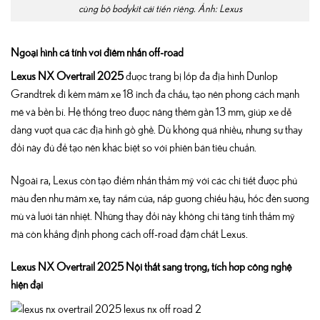
cùng bộ bodykit cải tiến riêng. Ảnh: Lexus
Ngoại hình cá tính với điểm nhấn off-road
Lexus NX Overtrail 2025
được trang bị lốp đa địa hình Dunlop
Grandtrek đi kèm mâm xe 18 inch đa chấu, tạo nên phong cách mạnh
mẽ và bền bỉ. Hệ thống treo được nâng thêm gần 13 mm, giúp xe dễ
dàng vượt qua các địa hình gồ ghề. Dù không quá nhiều, nhưng sự thay
đổi này đủ để tạo nên khác biệt so với phiên bản tiêu chuẩn.
Ngoài ra, Lexus còn tạo điểm nhấn thẩm mỹ với các chi tiết được phủ
màu đen như mâm xe, tay nắm cửa, nắp gương chiếu hậu, hốc đèn sương
mù và lưới tản nhiệt. Những thay đổi này không chỉ tăng tính thẩm mỹ
mà còn khẳng định phong cách off-road đậm chất Lexus.
Lexus NX Overtrail 2025 Nội thất sang trọng, tích hợp công nghệ
hiện đại