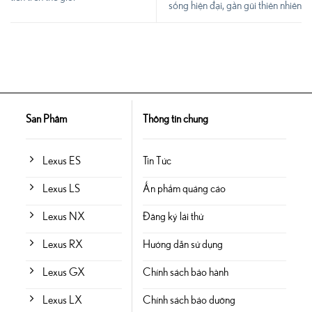
sống hiện đại, gần gũi thiên nhiên
Sản Phẩm
Thông tin chung
Lexus ES
Tin Tức
Lexus LS
Ấn phẩm quảng cáo
Lexus NX
Đăng ký lái thử
Lexus RX
Hướng dẫn sử dụng
Lexus GX
Chính sách bảo hành
Lexus LX
Chính sách bảo dưỡng