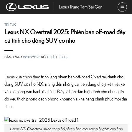
Bỏ
qua
nội
dung
TIN TỨC
Lexus NX Overtrail 2025: Phiên bản off-road đầy
cá tính cho dòng SUV cỡ nhỏ
ĐĂNG VÀO
19/02/2025
BỞI
CHÂU LEXUS
Lexus vừa chính thức trình làng phiên bản off-road Overtrail dành cho
dòng SUV cỡ nhỏ NX, mang đến những cải tiến đáng chú ý về thiết kế
và khả năng vận hành địa hình. Đây là bản đặc biệt dành cho những tín
đồ yêu thích phong cách phóng khoáng và khả năng chinh phục mọi địa
hình.
Lexus NX Overtrail được công bố phiên bản mới trang bị gầm cao hơn