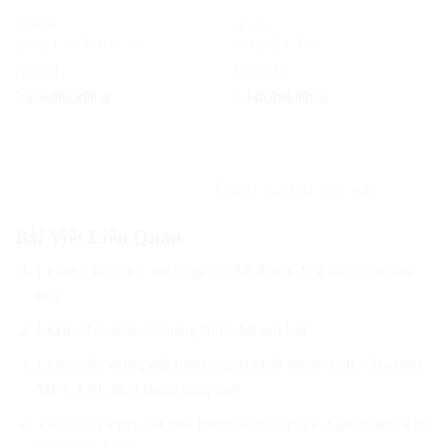
HYBRID
SEDAN
Lexus LM 500h 6 chỗ
Lexus ES 500e
Được xếp
Được xếp
7,210,000,000
₫
3,140,000,000
₫
hạng
5
5 sao
hạng
5
5 sao
Đánh giá bài viết này
Bài Viết Liên Quan
Lexus Climate Concierge: Nghệ thuật điều hòa cá nhân
hóa
Lexus RZ 2026: Những thay đổi nổi bật
Lexus xây dựng đội hình mạnh nhất nước Anh – Ra mắt
MPV LM 2024 hoàn toàn mới
Từ 2026 Lexus đổi mới hoàn toàn thiết kế, tăng mạnh khả