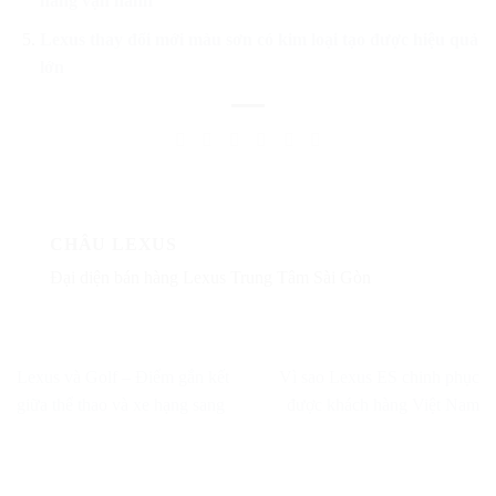
năng vận hành
Lexus thay đổi mới màu sơn có kim loại tạo được hiệu quả
lớn
CHÂU LEXUS
Đại diện bán hàng Lexus Trung Tâm Sài Gòn
Lexus và Golf – Điểm gắn kết
Vì sao Lexus ES chinh phục
giữa thể thao và xe hạng sang
được khách hàng Việt Nam