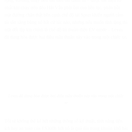
rộng, vô-lăng nhạy bén sau mỗi lần đánh lái – được thể hiện rõ
nhất khi chạy trên đèo Hải Vân phải ôm cua liên tục, phản hồi
mặt đường chân thật bên cạnh chế độ lái Sport khiến người cầm
lái sẵn sàng bùng nổ bất cứ lúc nào, nhưng nếu muốn tĩnh lặng thì
mặt đối lập kia chính là chế độ lái thuần điện EV mode – Lexus
đã dung hòa được hai điều mâu thuẫn này vào trong một chiếc xe.
Lexus đã dung hòa được hai điều mâu thuẫn này vào trong một chiếc
xe
Tôi sẽ không thể kể hết những thông số kỹ thuật, tính năng tiện
ích hay an toàn của ES300h bởi nó là quá dài trong khuôn khổ bài