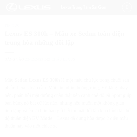
Bỏ
qua
nội
TIN TỨC
dung
Lexus ES 300h – Mẫu xe Sedan toàn diện
trung hòa những đối lập
ĐĂNG VÀO
22/12/2023
BỞI
CHÂU LEXUS
Mẫu
Sedan Lexus ES 300h
là một mẫu chủ lực trong chuổi sản
phẩm Lexus toàn cầu. Một tâm nhìn thoáng rộng, Vô-lăng nhạy
bén, phản hồi mặt đường chân thật bên cạnh chế độ lái Sport giúp
bạn bùng nổ bất cứ lúc nào, nhưng nếu muốn một không gian
tĩnh lặng và êm ái hơn bao giờ hết thì mặt đối lập kia chính là chế
độ thuần điện
EV Mode
– Lexus đã dung hòa được 2 điều mâu
thuẩn này vào một chiếc xe