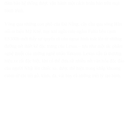
đảm bảo hệ thống được vận hành một cách hoàn hảo trên mọi
hành trình.
Vòng qua những con phố của Đà Nẵng, cây cầu qua sông Hàn
nối ra biển Mỹ Khê, hay khi ngồi cafe ngắm Faifo bên cạnh
ES300h mới thấy sự quyến rũ của ngoại hình toát lên từ những
đường nét thiết kế đặc trưng của Lexus – tựa như một tác phẩm
nghệ thuật của những nghệ nhân Takumi. Lexus vẫn là thương
hiệu xe rất đặc biệt, khi có thể đưa rất nhiều nét văn hóa độc đáo
của người Nhật lên chiếc xe, được thể hiện trong khắp khoang
cabin từ chi tiết gỗ, kính, da, vải hay cả những triết lý tạo hình.