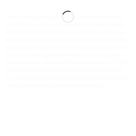
Cùng với đó là hệ thống quan sát toàn cảnh, hiển thị tầm nhìn
toàn cảnh của xe, hỗ trợ lái xe trong không gian hạn chế thông
qua tầm nhìn xuyên thấu tới không gian dưới gầm xe và xung
quanh lốp xe. ES mới vẫn kế thừa hệ thống an toàn Lexus LSS+
với những tính năng an toàn tiên tiến nhất như: hệ thống an toàn
tiền va chạm, hệ thống điều khiển hành trình chủ động, hỗ trợ
theo dõi làn đường, đèn pha thích ứng tự động cùng với các tính
năng khác như cảnh báo điểm mù, phương tiện cắt ngang phía
sau, cảnh báo áp suất lốp. Cùng với đó là chế độ bảo hành pin tới
7 năm giúp khách hàng an tâm trên mọi nẻo đường.