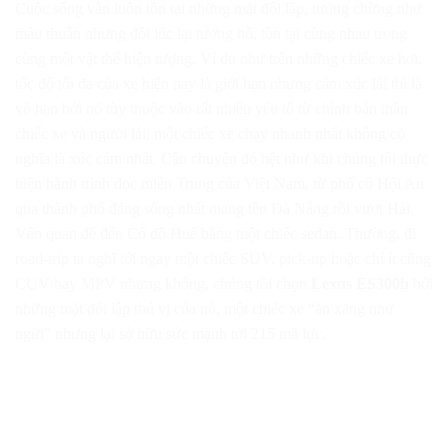
Cuộc sống vẫn luôn tồn tại những mặt đối lập, tưởng chừng như
mâu thuẫn nhưng đôi lúc lại tương hỗ, tồn tại cùng nhau trong
cùng một vật thể hiện tượng. Ví dụ như trên những chiếc xe hơi,
tốc độ tối đa của xe hiện nay là giới hạn nhưng cảm xúc lái thì là
vô hạn bởi nó tùy thuộc vào rất nhiều yếu tố từ chính bản thân
chiếc xe và người lái, một chiếc xe chạy nhanh nhất không có
nghĩa là xúc cảm nhất. Câu chuyện đó hệt như khi chúng tôi thực
hiện hành trình dọc miền Trung của Việt Nam, từ phố cổ Hội An
qua thành phố đáng sống nhất mang tên Đà Nẵng rồi vượt Hải
Vân quan để đến Cố đô Huế bằng một chiếc sedan. Thường, đi
road-trip ta nghĩ tới ngay một chiếc SUV, pick-up hoặc chí ít cũng
CUV hay MPV nhưng không, chúng tôi chọn
Lexus ES300h
bởi
những mặt đối lập thú vị của nó, một chiếc xe “ăn xăng như
ngửi” nhưng lại sở hữu sức mạnh tới 215 mã lực.