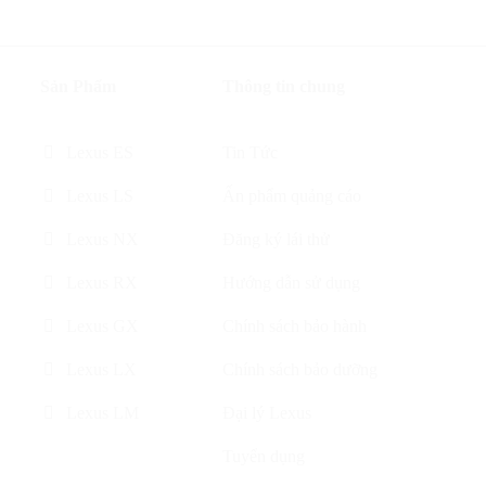
Sản Phẩm
Thông tin chung
Lexus ES
Tin Tức
Lexus LS
Ấn phẩm quảng cáo
Lexus NX
Đăng ký lái thử
Lexus RX
Hướng dẫn sử dụng
Lexus GX
Chính sách bảo hành
Lexus LX
Chính sách bảo dưỡng
Lexus LM
Đại lý Lexus
Tuyển dụng