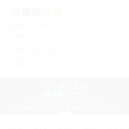
0908 525 050
› Địa chỉ:
264 Trần Hưng Đạo, Phường Cầu Ông Lãnh,
TPHCM, 70000
› Thời gian mở cửa: Thứ 2 đến CN
› Bán hàng: 08:00 - 17:00
› Dịch vụ: 07:30 - 16:30
FAQ
|
Chính sách bảo mật
Lexus Trung Tâm Sài Gòn - Đại lý Chính hãng
264 Trần Hưng Đạo, P. Cầu Ông Lãnh, Tp Hồ Chí Minh, Zip Code -
700000
Copyright © 2020 Lexus Central Saigon.
Gọi điện
Tìm đường
Chat Zalo
Báo giá
Nhắn tin SMS