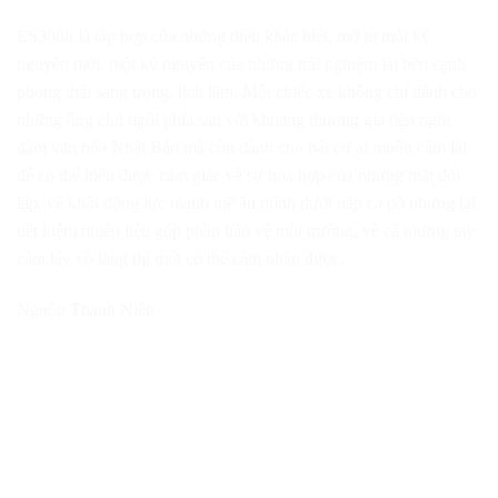
ES300h là tập hợp của những điều khác biệt, mở ra một kỷ
nguyên mới, một kỷ nguyên của những trải nghiệm lái bên cạnh
phong thái sang trọng, lịch lãm. Một chiếc xe không chỉ dành cho
những ông chủ ngồi phía sau với khoang thương gia tiện nghi
đậm văn hóa Nhật Bản mà còn dành cho bất cứ ai muốn cầm lái
để có thể hiểu được cảm giác về sự hòa hợp của những mặt đối
lập, về khối động lực mạnh mẽ ẩn mình dưới nắp ca pô nhưng lại
tiết kiệm nhiên liệu góp phần bảo vệ môi trường, về cả những tay
cầm lấy vô lăng thì mới có thể cảm nhận được.
Nguồn Thanh Niên