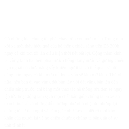
Có những lúc, chúng tôi phải chạy trốn cơn mưa miền Trung như
xối xả mới thấy hiệu quả của hệ thống chiếu sáng trên ES 300h
ngay cả khi trời tối lẫn điều kiện thời tiết bất lợi. Cộng thêm kính
lái cùng kính hai bên phía trước chống đọng nước và gương chiếu
hậu ngoài có chức năng sấy khiến người lái có thể quan sát dễ
dàng hơn, ngay cả khi mưa rất lớn – vốn sẽ làm mờ kính. Thú vị
nữa, nếu bạn đi vào vùng đất bùn lầy với đất văng bẩn lên đèn
chiếu sáng trước, chỉ bằng một thao tác hệ thống rửa đèn sẽ ngay
lập tức hoạt động làm sạch mọi chất bẩn giúp chúng ta lái xe an
toàn hơn. Tất cả những điều tưởng như nhỏ nhặt đó nhưng lại
chứng tỏ sự tiện nghi và cảm giác như Lexus biết rõ mọi khó
khăn của người lái và họ chiều chuộng chúng ta bằng tất cả sự
tinh tế nhất.