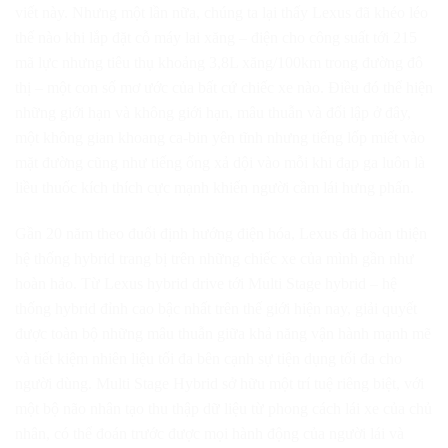
viết này. Nhưng một lần nữa, chúng ta lại thấy Lexus đã khéo léo
thế nào khi lắp đặt cỗ máy lai xăng – điện cho công suất tới 215
mã lực nhưng tiêu thụ khoảng 3,8L xăng/100km trong đường đô
thị – một con số mơ ước của bất cứ chiếc xe nào. Điều đó thể hiện
những giới hạn và không giới hạn, mâu thuẫn và đối lập ở đây,
một không gian khoang ca-bin yên tĩnh nhưng tiếng lốp miết vào
mặt đường cũng như tiếng ống xả dội vào mỗi khi đạp ga luôn là
liều thuốc kích thích cực mạnh khiến người cầm lái hưng phấn.
Gần 20 năm theo đuổi định hướng điện hóa, Lexus đã hoàn thiện
hệ thống hybrid trang bị trên những chiếc xe của mình gần như
hoàn hảo. Từ Lexus hybrid drive tới Multi Stage hybrid – hệ
thống hybrid đỉnh cao bậc nhất trên thế giới hiện nay, giải quyết
được toàn bộ những mâu thuẫn giữa khả năng vận hành mạnh mẽ
và tiết kiệm nhiên liệu tối đa bên cạnh sự tiện dụng tối đa cho
người dùng. Multi Stage Hybrid sở hữu một trí tuệ riêng biệt, với
một bộ não nhân tạo thu thập dữ liệu từ phong cách lái xe của chủ
nhân, có thể đoán trước được mọi hành động của người lái và