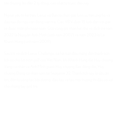
tiền thưởng lên đến 2 tỷ đồng, cao nhất từ trước đến nay.
Ngoài yếu tố kể trên, Lexus và Ban tổ chức giải luôn ưu tiên ủng hộ và
đào tạo đội ngũ vận động viên trẻ. Các VĐV dưới 18 tuổi đến với giải
sẽ được miễn phí hoàn toàn. Giải cũng ghi nhận hai nhà vô địch trẻ năm
2022 là Nguyễn Anh Minh (sinh năm 2007) và năm 2023 là Lê
Khánh Hưng (sinh năm 2008).
Sau khi vô địch Lexus Challenge, cả hai bạn đều mang đến thành tích
lịch sử cho bộ môn golf của Việt Nam, khi Khánh Hưng đạt Huy chương
Vàng cá nhân và Anh Minh giành Huy chương Bạc đồng đội, Huy
chương Đồng cá nhân nam tại Seagame 32. Thành tích này là dấu ấn
lớn, đến từ công tác bồi dưỡng, đào tạo và tạo môi trường thi đấu cọ xát
cho những tay golf trẻ.