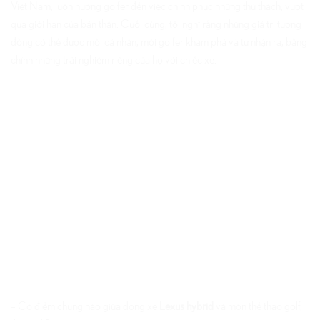
Việt Nam, luôn hướng golfer đến việc chinh phục những thử thách, vượt
qua giới hạn của bản thân. Cuối cùng, tôi nghĩ rằng những giá trị tương
đồng có thể được mỗi cá nhân, mỗi golfer khám phá và tự nhận ra, bằng
chính những trải nghiệm riêng của họ với chiếc xe.
– Có điểm chung nào giữa dòng xe
Lexus hybrid
và môn thể thao golf,