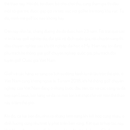
thể thao này. Hồi đó, tôi được bố cho chơi thử, cũng tham gia thi đấu
một số giải trẻ, được gặp gỡ và tiếp xúc với golfer trẻ trong khu vực. Từ
đó, mình mê golf lúc nào không hay.
Đến nay nhìn lại, chặng đường đó đã được hơn 23 năm. Tôi trải qua các
vị trí là tay golf nghiệp dư, đạt giải vô địch quốc gia, rồi chuyển sang thi
đấu chuyên nghiệp sau khi tốt nghiệp đại học ở Mỹ. Hiện nay, tôi đang
phụ trách hệ thống giải golf chuyên nghiệp quốc gia, phụ trách đội
tuyển golf Quốc gia Việt Nam.
Golf và các hãng xe sang có lịch sử đồng hành từ rất lâu trên thế giới, ở
Việt Nam cũng không ngoại lệ. Từ năm 2018, khi hệ thống golf chuyên
nghiệp của Việt Nam đang ở những bước đầu tiên, tôi và các cộng sự đã
tiếp cận Lexus, bởi hãng xe đã có mối liên kết chặt chẽ với môn thể thao
này ở tầm thế giới.
Khi đó, cả hai bên đều nhìn ra những tiềm năng khi kết hợp cùng nhau, ở
định hướng cũng như triết lý phát triển bền vững. Kết quả từ hợp tác này,