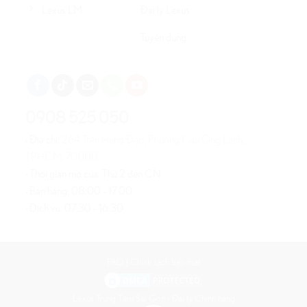
Lexus LM
Đại lý Lexus
Tuyển dụng
0908 525 050
› Địa chỉ:
264 Trần Hưng Đạo, Phường Cầu Ông Lãnh,
TPHCM, 70000
› Thời gian mở cửa: Thứ 2 đến CN
› Bán hàng: 08:00 - 17:00
› Dịch vụ: 07:30 - 16:30
FAQ
|
Chính sách bảo mật
Lexus Trung Tâm Sài Gòn - Đại lý Chính hãng