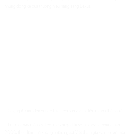
những dòng xe của thương hiệu hạng sang Lexus.
– Chặng đường đến với golf và Lexus của anh diễn ra như thế nào?
– Tôi khá may mắn khi tiếp xúc với golf từ sớm, khoảng những năm
2000, thời điểm mà không nhiều người Việt tham gia và chơi bộ môn