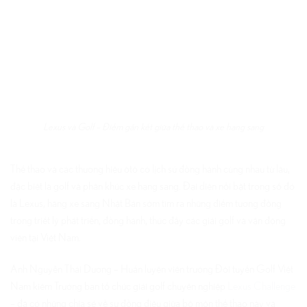
Lexus và Golf – Điểm gắn kết giữa thể thao và xe hạng sang
Thể thao và các thương hiệu ôtô có lịch sử đồng hành cùng nhau từ lâu,
đặc biệt là golf và phân khúc xe hạng sang. Đại diện nổi bật trong số đó
là Lexus, hãng xe sang Nhật Bản sớm tìm ra những điểm tương đồng
trong triết lý phát triển, đồng hành, thúc đẩy các giải golf và vận động
viên tại Việt Nam.
Anh Nguyễn Thái Dương – Huấn luyện viên trưởng Đội tuyển Golf Việt
Nam kiêm Trưởng ban tổ chức giải golf chuyên nghiệp
Lexus Challenge
– đã có những chia sẻ về sự đồng điệu giữa bộ môn thể thao này và