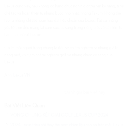
Lexus cũng vậy, nếu không có hàng chục nghìn giờ trui rèn kỹ năng, tỉ mỉ
chế tác và hoàn thiện từ những bước nhỏ nhất, những Takumi không thể
tạo ra những chi tiết hoàn hảo đạt tiêu chuẩn của Lexus. Tất cả những
yếu tố trên đều mang lại cảm xúc, sự sang trọng riêng biệt và cả niềm tự
hào cho chủ sở hữu xe.
Có lẽ, mỗi người trong chúng ta đều sẽ chiêm nghiệm ra những giá trị
riêng biệt, khi tự mình trải nghiệm golf và những chiếc xe sang của
Lexus.
Ảnh:
Lexus VN
Đánh giá bài viết này
Bài Viết Liên Quan
VÒNG CHUNG KẾT GIẢI GOLF LEXUS CUP 2024
2024 Lexus triệu hồi thay thế bơm nhiên liệu cao áp trên mẫu Lexus