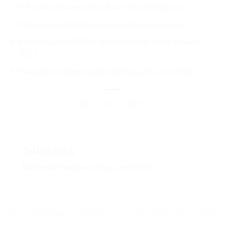
NX và thay thế camera trước & sau trên các dòng Lexus
Dịch vụ Lexus chính hãng quan trọng thế nào với xe sang?
Bản độ Lexus GX 2024 – Tâm điểm tại triển lãm độ xe Sema
2023
Điều gì làm cho điểm nhấn khác biệt Lexus ES so với đối thủ
CHÂU LEXUS
Đại diện bán hàng Lexus Trung Tâm Sài Gòn
Lexus và những giá trị vô hình làm
Lexus ES 300h – Mẫu xe Sedan
nên thương hiệu trong 10 năm qua
toàn diện trung hòa những đối lập