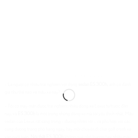
– Là người có nhiều trải nghiệm với dòng
sedan ES 300h
, anh có đánh
giá như thế nào về mẫu xe này?
– Tôi có may mắn được trải nghiệm nhiều dòng xe Lexus từ trước đến
nay, và
ES 300h
là một trong những dòng xe mà tôi yêu thích nhất. Mẫu
sedan của Lexus rất sang trọng – đương nhiên rồi – và phù hợp với các
cung đường trong phố hàng ngày, hay mỗi chuyến đi chơi golf ở tỉnh xa
vào cuối tuần.
Nội thất ES 300h
không quá phô trương hay nhiều màu