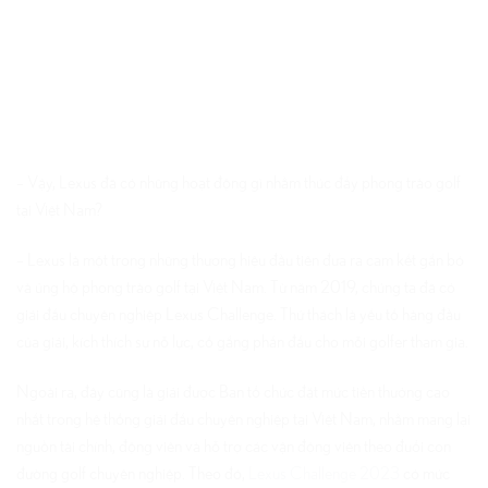
– Vậy, Lexus đã có những hoạt động gì nhằm thúc đẩy phong trào golf
tại Việt Nam?
– Lexus là một trong những thương hiệu đầu tiên đưa ra cam kết gắn bó
và ủng hộ phong trào golf tại Việt Nam. Từ năm 2019, chúng ta đã có
giải đấu chuyên nghiệp Lexus Challenge. Thử thách là yếu tố hàng đầu
của giải, kích thích sự nỗ lực, cố gắng phấn đấu cho mỗi golfer tham gia.
Ngoài ra, đây cũng là giải được Ban tổ chức đặt mức tiền thưởng cao
nhất trong hệ thống giải đấu chuyên nghiệp tại Việt Nam, nhằm mang lại
nguồn tài chính, động viên và hỗ trợ các vận động viên theo đuổi con
đường golf chuyên nghiệp. Theo đó,
Lexus Challenge 2023
có mức