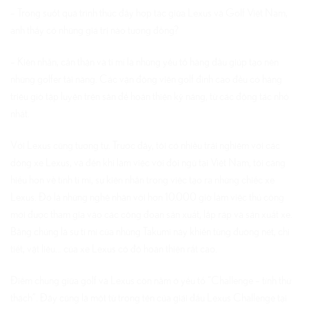
– Trong suốt quá trình thúc đẩy hợp tác giữa Lexus và Golf Việt Nam,
anh thấy có những giá trị nào tương đồng?
– Kiên nhẫn, cẩn thận và tỉ mỉ là những yếu tố hàng đầu giúp tạo nên
những golfer tài năng. Các vận động viên golf đỉnh cao đều có hàng
triệu giờ tập luyện trên sân để hoàn thiện kỹ năng, từ các động tác nhỏ
nhất.
Với Lexus cũng tương tự. Trước đây, tôi có nhiều trải nghiệm với các
dòng xe Lexus, và đến khi làm việc với đội ngũ tại Việt Nam, tôi càng
hiểu hơn về tính tỉ mỉ, sự kiên nhẫn trong việc tạo ra những chiếc xe
Lexus. Đó là những nghệ nhân với hơn 10.000 giờ làm việc thủ công
mới được tham gia vào các công đoạn sản xuất, lắp ráp và sản xuất xe.
Bằng chứng là sự tỉ mỉ của những Takumi này khiến từng đường nét, chi
tiết, vật liệu… của xe Lexus có độ hoàn thiện rất cao.
Điểm chung giữa golf và Lexus còn nằm ở yếu tố “Challenge – tính thử
thách”. Đây cũng là một từ trong tên của giải đấu Lexus Challenge tại