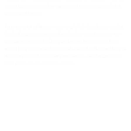
sắc, mà tập trung vào sự thoải mái, độ hoàn thiện tỉ mỉ của các chi tiết
như gỗ, da và kim loại.
Tôi ấn tượng với sự hiệu quả mà công nghệ hybrid của Lexus mang lại,
nhất là khả năng tối ưu mức tiêu hao nhiên liệu và cho trải nghiệm tĩnh
lặng của xe điện trong khi không cần bận tâm đến vấn đề sạc. Hàng
ngày đi trong phố, cầm lái ES 300h rất nhàn dù kích thước xe không hề
nhỏ. Công nghệ hybrid giúp tiết kiệm nhiên liệu, giảm bớt căng thẳng
khi lái xe nhờ chế độ vận hành thuần điện.