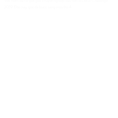
Việt Nam đã có giải golf chuyên nghiệp đầu tiên là Lexus Challenge
2019. Đến nay, giải đã bước sang mùa thứ 4.