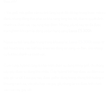
thưa anh?
– Với golf, mỗi golfer cần sự tĩnh lặng tuyệt đối để tập trung trước mỗi cú
đánh, nhưng đồng thời phải có khả năng tăng tốc tốt, đưa ra quyết định
nhanh và chính xác vào từng thời điểm. Những yếu tố này tôi đã được
trải nghiệm khi cầm lái dòng sedan hạng sang
Lexus ES 300h
.
Ngoài sự tĩnh lặng đặc trưng trong khoang lái,
Lexus ES 300h
cũng rất
linh hoạt trong việc kết hợp khéo léo động cơ xăng và điện, cho những
cú bứt tốc nhanh và chính xác.
Cuối cùng, hybrid cũng là khái niệm được sử dụng trong golf, chỉ những
cây gậy được sử dụng khá nhiều. Gậy hybrid kết hợp được ưu điểm của
gậy gỗ và sắt. Loại gậy này được golfer dùng trong những tình huống ở
khoảng cách xa, vốn phù hợp với gậy gỗ, nhưng lại có được tính chính
xác của cây gậy sắt.