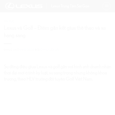
Bỏ
qua
nội
dung
TIN TỨC
Lexus và Golf – Điểm gắn kết giữa thể thao và xe
hạng sang
ĐĂNG VÀO
19/12/2023
BỞI
CHÂU LEXUS
Sự đồng điệu giữa Lexus và golf gắn với hình ảnh doanh nhân
thời đại mới ở tính kỷ luật, sự sang trọng nhưng không khoa
trương, theo HLV trưởng đội tuyển Golf Việt Nam.