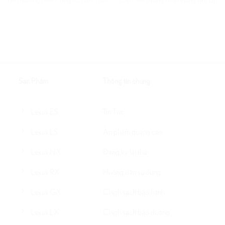
Sản Phẩm
Thông tin chung
Lexus ES
Tin Tức
Lexus LS
Ấn phẩm quảng cáo
Lexus NX
Đăng ký lái thử
Lexus RX
Hướng dẫn sử dụng
Lexus GX
Chính sách bảo hành
Lexus LX
Chính sách bảo dưỡng