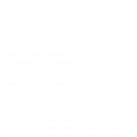
– Theo anh, giá trị lớn nhất mà golf và Lexus mang lại cho người chơi,
giới doanh nhân yêu thích xe hạng sang là gì?
– Mỗi người sẽ thích golf ở một số điểm, rèn luyện sức khoẻ, không gian
thể thao hoà mình cùng thiên nhiên, hay cảm giác thoả mãn khi vượt qua
giới hạn, thử thách của bản thân. Với tôi thì golf là bộ môn giúp người
chơi thử thách lòng kiên nhẫn, kiềm chế sự nóng giận và biến nó trở
thành trải nghiệm trong cuộc sống.
Với golf, mỗi golfer đều phải tập luyện chăm chỉ, vượt qua thử thách và
giới hạn của chính mình để đạt tới thành công. Nếu không có hàng chục
nghìn giờ tập luyện và cầm gậy, sẽ khó có được những cú đánh tốt. Và