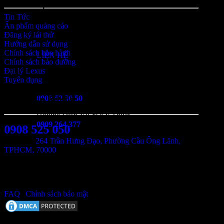
Địa chỉ
Tin Tức
264 Trần Hưng Đạo, Phường Cầu Ông Lãnh, TP.HCM
Ấn phẩm quảng cáo
Đăng ký lái thử
Hướng dẫn sử dụng
Chính sách bảo hành
LIÊN HỆ
Chính sách bảo dưỡng
Đại lý Lexus
Thông tin Liên hệ
Tuyển dụng
Hotline kinh doanh
Thông tin liên hệ
0908 52 50 50
Hotline Dịch Vụ & Kỹ Thuật
0909 264 377
0908 525 050
› Địa chỉ:
264 Trần Hưng Đạo, Phường Cầu Ông Lãnh,
TPHCM, 70000
Giờ mở cửa
› Thời gian mở cửa: Thứ 2 đến CN
› Bán hàng: 08:00 - 17:00
Bán hàng: Thứ hai đến chủ nhật
› Dịch vụ: 07:30 - 16:30
Thời gian:
08:00 - 17:00
FAQ
|
Chính sách bảo mật
Dịch vụ: Thứ hai đến thứ 7
Thời gian:
07:30 - 16:30
Lexus Trung Tâm Sài Gòn - Đại lý Chính hãng