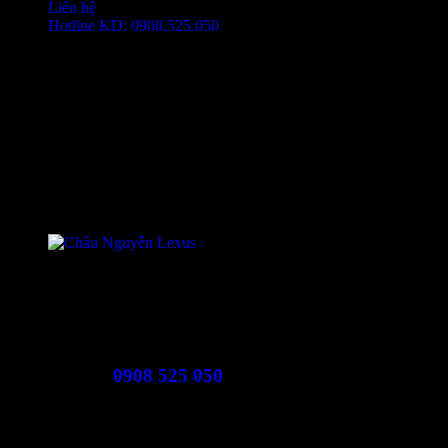
Liên hệ
Hotline KD: 0908.525.050
Mr. Châu
Đại diện bán hàng
Lexus Trung Tâm Sài Gòn
Hotline
0908 525 050