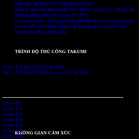
triển lãm MOBILITY Nhật Bản 2023
Điều gì làm cho điểm nhấn khác biệt Lexus ES so với đối thủ
Những điểm mới trên Lexus ES 2024
Lexus và Golf – Điểm gắn kết giữa thể thao và xe hạng sang
Lexus NX 2024 được nâng cấp khung gầm và phiên bản
Overtrail mới tại Nhật Bản
Châu Lexus
TRÌNH ĐỘ THỦ CÔNG TAKUMI
Đại diện bán hàng Lexus Trung Tâm Sài Gòn
Lexus LX 600 2024 có gì mới?
10 Lý Do Nên Sở Hữu Lexus Tại Việt Nam
Sản Phẩm
Lexus ES
Lexus LS
Lexus NX
Lexus RX
Lexus GX
Lexus LX
KHÔNG GIAN CẢM XÚC
Lexus LM