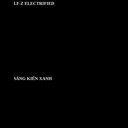
LF-Z ELECTRIFIED
Lexus LX 600 Premium AAP Build 2022
SÁNG KIẾN XANH
Lexus LX 600 Premium AAP Build 2022
Lexus cho biết LX AAP Build là sự lựa chọn hoàn hảo cho một
chuyến dã ngoại cuối tuần ngẫu hứng với tăng bạt cho ô tô
Kammok Crosswing Car Awning giúp tránh nắng và mưa. Ngoài ra