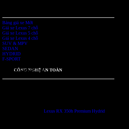
Danh mục
Bảng giá xe
Giá xe Lexus 7 chỗ
Giá xe Lexus 5 chỗ
Giá xe Lexus 4 chỗ
SUV & MPV
SEDAN
HYDRID
F-SPORT
Sản phẩm nổi bật
CÔNG NGHỆ AN TOÀN
Lexus RX 350h Premium Hydrid
5.00
trên 5 dựa trên
2
đánh giá
3,350,000,000
₫