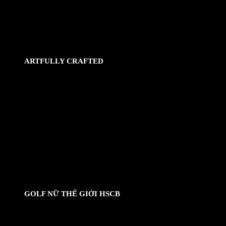
ARTFULLY CRAFTED
Những người đam mê cắm trại sẽ cảm thấy thích thú khi chiếc
Lexus GX 460 Premium 2022 độ này được trang bị võng cho 2
người Kammok Roo Double Hammock có thể cất gọn trên giá nóc
Prinsu Roof Rack. Chiếc SUV được trang bị hệ thống tủ lạnh và tủ
đông của ARB ở phía sau để đảm bảo thực phẩm và đồ uống được
bảo quản tốt trong những chuyến chinh phục địa hình dài ngày.
Lexus LX 600 Premium AAP Build 2022
GOLF NỮ THẾ GIỚI HSCB