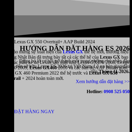
Lexus GX 550 Overtrail+ AAP Build 2024
HƯỚNG DẪN ĐẶT HÀNG ES 2026
Để chào mừng sự xuất hiện của
Lexus GX
thế hệ mới, thương hiệu
xe sang Nhật Bản đã trưng bày tất cả các thế hệ của
Lexus GX
bao
Đừng bỏ lỡ cơ hội trở thành một trong những chủ nhân đầu
gồm các mẫu xe do Lexus sản xuất như Lexus GX470 2008, Lexus
tiên sở hữu Lexus ES 2026 tại Việt Nam. Lô xe bàn giao đầu
GX470 2009,
Lexus GX460
2010 và các bản độ AAP Builds gồm
tiên
Tháng 11-2026.
Lexus GX 460 Premium 2022 thế hệ trước và
Lexus GX 550
Overtrail
+ 2024 hoàn toàn mới.
Xem hướng dẫn đặt hàng >>
Hotline:
0908 525 050
ĐẶT HÀNG NGAY