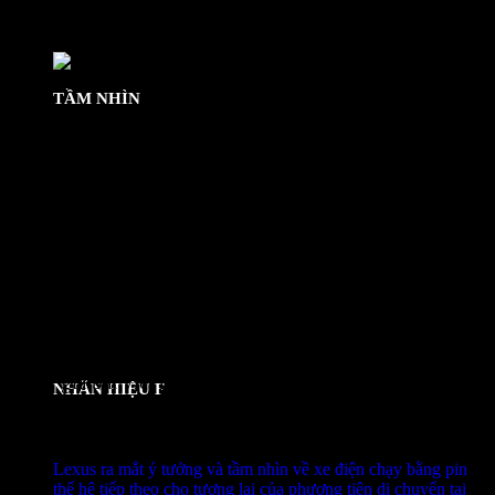
còn có một nhà bếp nhỏ để nấu ăn, ván chèo và ván lướt sóng được
gắn trên giá nóc.
Theo
Autodaily
TẦM NHÌN
Đánh giá bài viết này
NHÃN HIỆU F
Bài viết liên quan
Lexus ra mắt ý tưởng và tầm nhìn về xe điện chạy bằng pin
thế hệ tiếp theo cho tương lai của phương tiện di chuyển tại