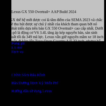
Lexus GX 550 Overtrail+ AAP Build 2024
Mẫu GX thế hệ mới được coi là tâm điểm của SEMA 2023 và chắc
chắn sẽ thu hút được sự chú ý nhất của khách tham quan bởi nó
được phát triển dựa trên bản GX 550 Overtrail+ cao cấp nhất. Dưới
nắp ca-pô là động cơ V6 3.4L tăng áp kép nguyên bản, sản sinh
công suất tối đa 349 mã lực. Lexus vẫn giữ nguyên mâm xe 18 inch
tiêu chuẩn đi kèm lốp Toyo Open Country A/T 33 inch, nhưng bổ
Bảng giá
sung thêm máy nén khí bơm lốp cũng như các thanh ray để bảo vệ
Lái thử
xe khi di chuyển qua những đoạn đường địa hình nhiều đá, kết hợp
Dịch vụ
với tấm chống trượt nhôm tiêu chuẩn.
BẢO HÀNH VÀ BẢO DƯỠNG
Chính Sách Bảo Hành
Bảo Dưỡng Định Kỳ Miễn Phí
Hướng dẫn sử dụng Lexus