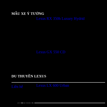
MẪU XE Ý TƯỞNG
Lexus RX 350h Luxury Hydrid
5.00
trên 5 dựa trên
2
đánh giá
4,140,000,000
₫
Lexus GX 550 CD
5.00
trên 5 dựa trên
1
đánh giá
6,450,000,000
₫
DU THUYỀN LEXUS
Lexus LX 600 Urban
Liên hệ
5.00
trên 5 dựa trên
5
đánh giá
8,590,000,000
₫
Lexus Trung Tâm Sài Gòn
Thông tin chung