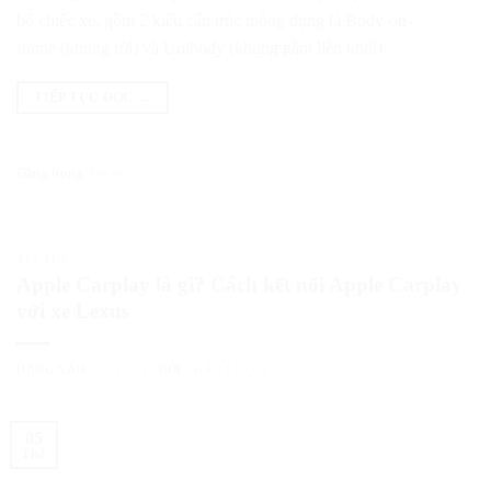
bộ chiếc xe, gồm 2 kiểu cấu trúc thông dụng là Body-on-
frame (khung rời) và Unibody (khung gầm liền khối)
TIẾP TỤC ĐỌC
→
Đăng trong
Tin tức
TIN TỨC
Apple Carplay là gì? Cách kết nối Apple Carplay
với xe Lexus
ĐĂNG VÀO
05/02/2025
BỞI
CHÂU LEXUS
05
Th2