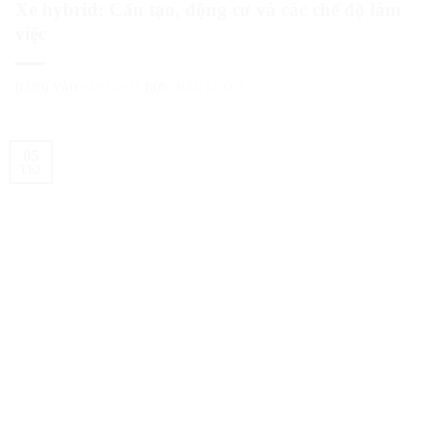
Xe hybrid: Cấu tạo, động cơ và các chế độ làm
việc
ĐĂNG VÀO
05/02/2025
BỞI
CHÂU LEXUS
05
Th2