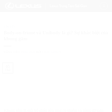
Bỏ
qua
nội
dung
TIN TỨC
Body-on-frame và Unibody là gì? Sự khác biệt của
khung gầm
ĐĂNG VÀO
05/02/2025
BỞI
CHÂU LEXUS
05
Th2
Khung gầm là một bộ phận nền tảng có nhiệm vụ nâng đỡ toàn