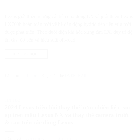
Lexus giới thiệu những cải tiến cho dòng LX và giới thiệu Lexus
LX700h hoàn toàn mới về hệ dẫn động hydrid tiên tiến vừa mới
được phát triển. Theo đuổi điện khí hóa xứng tầm LX, duy trì độ
tin cậy, độ bền và hiệu suất off-road.
TIẾP TỤC ĐỌC
→
Đăng trong
Tin tức
|
Được gắn thẻ
OVERTRAIL
TIN TỨC
2024 Lexus triệu hồi thay thế bơm nhiên liệu cao
áp trên mẫu Lexus NX và thay thế camera trước
& sau trên các dòng Lexus
ĐĂNG VÀO
22/01/2025
BỞI
CHÂU LEXUS