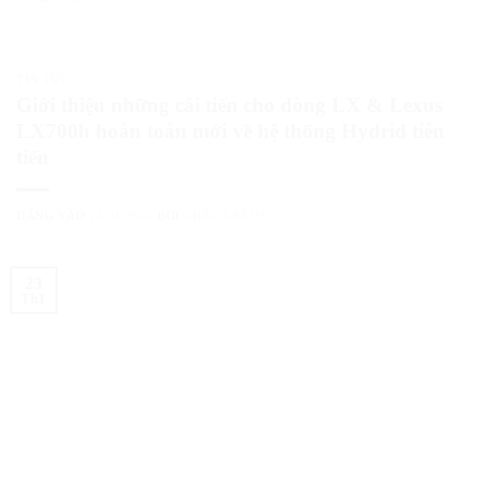
TIN TỨC
Giới thiệu những cải tiến cho dòng LX & Lexus
LX700h hoàn toàn mới về hệ thống Hydrid tiên
tiến
ĐĂNG VÀO
23/01/2025
BỞI
CHÂU LEXUS
23
Th1