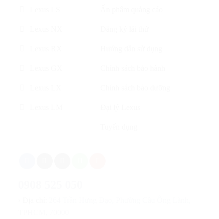
Lexus LS
Ấn phẩm quảng cáo
Lexus NX
Đăng ký lái thử
Lexus RX
Hướng dẫn sử dụng
Lexus GX
Chính sách bảo hành
Lexus LX
Chính sách bảo dưỡng
Lexus LM
Đại lý Lexus
Tuyển dụng
0908 525 050
› Địa chỉ:
264 Trần Hưng Đạo, Phường Cầu Ông Lãnh,
TPHCM, 70000