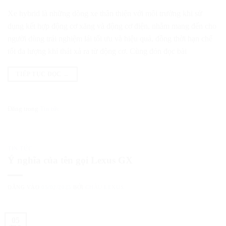
Xe hybrid là những dòng xe thân thiện với môi trường khi sử
dụng kết hợp động cơ xăng và động cơ điện, nhằm mang đến cho
người dùng trải nghiệm lái tối ưu và hiệu quả, đồng thời hạn chế
tối đa lượng khí thải xả ra từ động cơ. Cùng đón đọc bài
TIẾP TỤC ĐỌC
→
Đăng trong
Tin tức
TIN TỨC
Ý nghĩa của tên gọi Lexus GX
ĐĂNG VÀO
05/02/2025
BỞI
CHÂU LEXUS
05