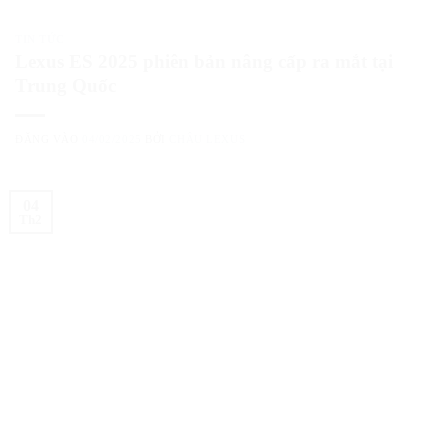
TIN TỨC
Lexus ES 2025 phiên bản nâng cấp ra mắt tại
Trung Quốc
ĐĂNG VÀO
04/02/2025
BỞI
CHÂU LEXUS
04
Th2