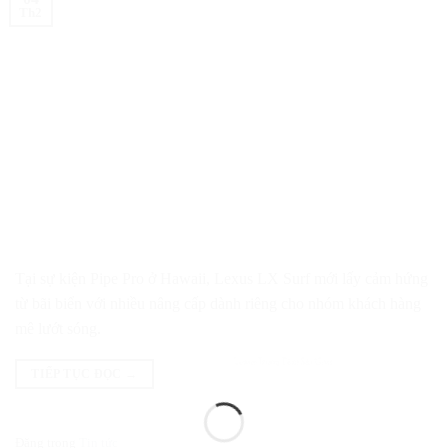
Th2
Tại sự kiện Pipe Pro ở Hawaii, Lexus LX Surf mới lấy cảm hứng
từ bãi biển với nhiều nâng cấp dành riêng cho nhóm khách hàng
mê lướt sóng.
TIẾP TỤC ĐỌC
→
Đăng trong
Tin tức