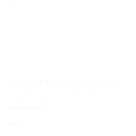
Th2
Tên gọi “GX” trong dòng Lexus GX là viết tắt của “Grand
Crossover”, phản ánh thiết kế của dòng SUV này.
TIẾP TỤC ĐỌC
→
Đăng trong
Tin tức