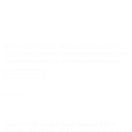
Dịch vụ Lexus chính hãng – Hàng loạt công nghệ cao cấp trên
các dòng xe sang thường đòi hỏi bảo dưỡng theo tiêu chuẩn chính
hãng, bởi không ai hiểu được chiếc xe bằng chính nhà sản xuất.
TIẾP TỤC ĐỌC
→
Đăng trong
Tin tức
TIN TỨC
Lexus GX550 vs Land Rover Defender 130 vs
Mercedes-Benz G550: SUV hạng sang nào tốt nhất