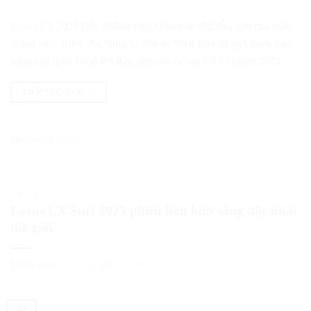
Lexus ES 2025 Đây không phải là bản facelift đầu tiên của mẫu
sedan này. Trước đó, hãng xe đến từ Nhật Bản đã giới thiệu bản
nâng cấp giữa vòng đời đầu tiên cho Lexus ES vào năm 2021.
TIẾP TỤC ĐỌC
→
Đăng trong
Tin tức
TIN TỨC
Lexus LX Surf 2025 phiên bản lướt sóng độc nhất
thế giới
ĐĂNG VÀO
04/02/2025
BỞI
CHÂU LEXUS
04