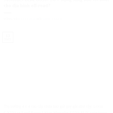
cho địa hình off-road?
ĐĂNG VÀO
13/11/2024
BỞI
CHÂU LEXUS
13
Th11
Thị trường 4 x 4 cao cấp chưa bao giờ gay gắt như vậy. Lexus
GX550 vs Land Rover 130 vs Mercedes G550: SUV sang trọng