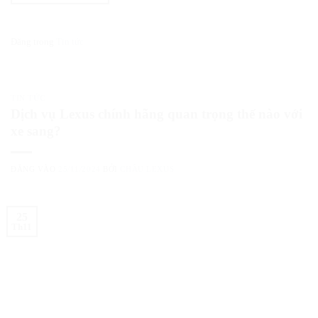
Đăng trong
Tin tức
TIN TỨC
Dịch vụ Lexus chính hãng quan trọng thế nào với
xe sang?
ĐĂNG VÀO
25/11/2024
BỞI
CHÂU LEXUS
25
Th11