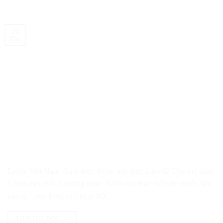
22
Th1
Lexus Việt Nam chính thức thông báo thực hiện 02 Chương trình
Lexus triệu hồi: Chương trình “Kiểm tra/ thay thế bơm nhiên liệu
cao áp” trên dòng xe Lexus NX
TIẾP TỤC ĐỌC
→