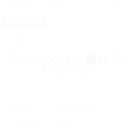
nào là tốt nhất?
TIẾP TỤC ĐỌC
→
Đăng trong
Tin tức
1
…
6
7
8
9
10
11
12
…
17
Sản Phẩm
Thông tin chung
Lexus ES
Tin Tức