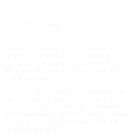
Lexus là hãng xe xếp hạng cao nhất về độ tin cậy theo J.D Power. Ảnh:
chụp màn hình
Nghiên cứu này được J.D Power thực hiện đều đặn trong 35 năm
qua, đề cập đến 184 lỗi cụ thể trên 9 mảng chính của ôtô: điều
hòa, công nghệ hỗ trợ lái, trải nghiệm lái, ngoại thất, tính năng/
điều khiển/màn hình, cụm thông tin giải trí, nội thất, hệ thống
truyền động, chỗ ngồi.
Hôm 27/8, Consumer Reports công bố bảng xếp hạng “Thương
hiệu có xe đã qua sử dụng tốt nhất”, danh sách gồm 26 hãng ôtô,
với các mẫu xe đã qua sử dụng từ 5-10 năm. Để tính toán về độ
tin cậy, Consumer Reports đã lấy số lượng vấn đề mà một mẫu xe
hoặc thương hiệu gặp phải, so sánh với các vấn đề trung bình của
toàn ngành ôtô trong năm đó.