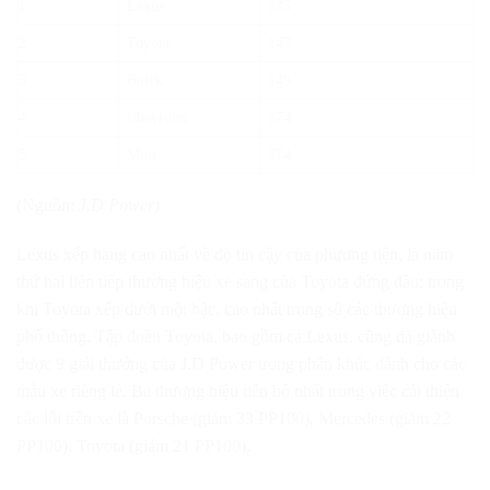
1
Lexus
135
2
Toyota
147
3
Buick
149
4
Chevrolet
174
5
Mini
174
(Nguồn:
J.D Power)
Lexus xếp hạng cao nhất về độ tin cậy của phương tiện, là năm
thứ hai liên tiếp thương hiệu xe sang của Toyota đứng đầu; trong
khi Toyota xếp dưới một bậc, cao nhất trong số các thương hiệu
phổ thông. Tập đoàn Toyota, bao gồm cả Lexus, cũng đã giành
được 9 giải thưởng của J.D Power trong phân khúc dành cho các
mẫu xe riêng lẻ. Ba thương hiệu tiến bộ nhất trong việc cải thiện
các lỗi trên xe là Porsche (giảm 33 PP100), Mercedes (giảm 22
PP100), Toyota (giảm 21 PP100).