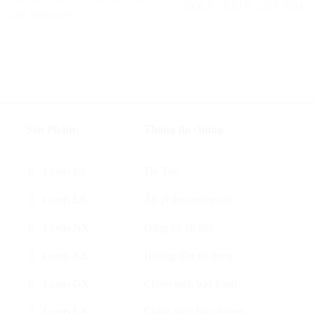
GOLF LEXUS CUP 2024
biệt 500 chiếc
Sản Phẩm
Thông tin chung
Lexus ES
Tin Tức
Lexus LS
Ấn phẩm quảng cáo
Lexus NX
Đăng ký lái thử
Lexus RX
Hướng dẫn sử dụng
Lexus GX
Chính sách bảo hành
Lexus LX
Chính sách bảo dưỡng