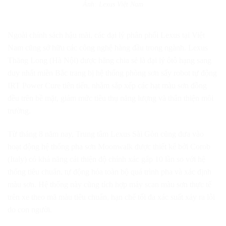
Ảnh: Lexus Việt Nam
Ngoài chính sách hậu mãi, các đại lý phân phối Lexus tại Việt
Nam cũng sở hữu các công nghệ hàng đầu trong ngành. Lexus
Thăng Long (Hà Nội) được hãng chia sẻ là đại lý ôtô hạng sang
duy nhất miền Bắc trang bị hệ thống phòng sơn sấy robot tự động
IRT Power Cure tiên tiến, nhằm sắp xếp các hạt màu sơn đồng
đều trên bề mặt, giảm mức tiêu thụ năng lượng và thân thiện môi
trường.
Từ tháng 8 năm nay, Trung tâm Lexus Sài Gòn cũng đưa vào
hoạt động hệ thống pha sơn Moonwalk được thiết kế bởi Corob
(Italy) có khả năng cải thiện độ chính xác gấp 10 lần so với hệ
thống tiêu chuẩn, tự động hóa toàn bộ quá trình pha và xác định
màu sơn. Hệ thống này cũng tích hợp máy scan màu sơn thực tế
trên xe theo mã màu tiêu chuẩn, hạn chế tối đa xác suất xảy ra lỗi
do con người.