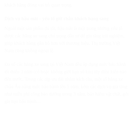
khách hàng đóng vai trò quan trọng.
Dịch vụ hậu mãi – yếu tố giữ chân khách hạng sang
Ngoài một sản phẩm đủ tốt, hậu mãi là một trong những yếu tố
được các hãng xe sang chú trọng đầu tư để gia tăng trải nghiệm,
giúp khách hàng gắn bó hơn với thương hiệu. Thị trường Việt
Nam cũng không ngoại lệ.
Đa số các hãng xe sang tại Việt Nam đều áp dụng mức bảo hành
tối thiểu 3 năm (có hoặc không giới hạn số km) tùy điều kiện nào
đến trước. Trong các dịp ưu đãi nhằm kích cầu, một số hãng xe
châu Âu nâng mức bảo hành lên 5 năm, kèm các dịch vụ gia tăng
như miễn phí công bảo dưỡng trong 3 năm, bảo hiểm vật chất, gói
gia hạn bảo hành…