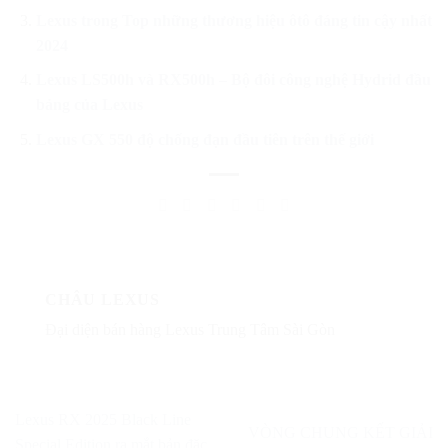
Lexus trong Top những thương hiệu ôtô đáng tin cậy nhất
2024
Lexus LS500h và RX500h – Bộ đôi công nghệ Hydrid đầu
bảng của Lexus
Lexus GX 550 độ chống đạn đầu tiên trên thế giới
CHÂU LEXUS
Đại diện bán hàng Lexus Trung Tâm Sài Gòn
Lexus RX 2025 Black Line
VÒNG CHUNG KẾT GIẢI
Special Edition ra mắt bản đặc