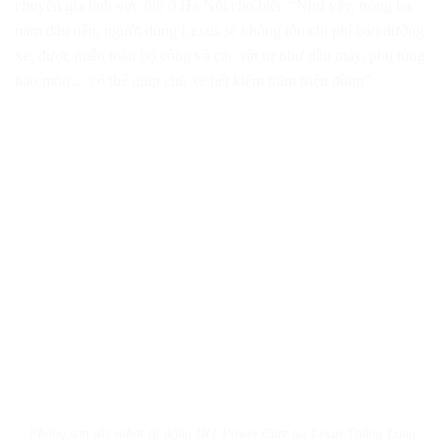
chuyên gia lĩnh vực ôtô ở Hà Nội cho biết. “Như vậy, trong ba
năm đầu tiên, người dùng Lexus sẽ không tốn chi phí bảo dưỡng
xe, được miễn toàn bộ công và các vật tư như dầu máy, phụ tùng
hao mòn… có thể giúp chủ xe tiết kiệm trăm triệu đồng”.
Phòng sơn sấy robot tự động IRT Power Cure tại Lexus Thăng Long.