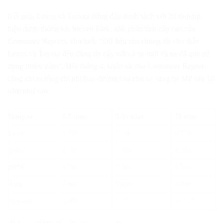
Kết quả, Lexus và Toyota đứng đầu danh sách với 26 thương
hiệu được thống kê. Steven Elek, nhà phân tích cấp cao của
Consumer Reports, cho biết: “Dữ liệu của chúng tôi cho thấy
Lexus và Toyota đều đáng tin cậy với cả xe mới và xe đã qua sử
dụng nhiều năm”. Hồi tháng 4, khảo sát của Consumer Reports
cũng chỉ ra tổng chi phí bảo dưỡng của chủ xe sang tại Mỹ sau 10
năm như sau:
Hãng xe
1-5 năm
5-10 năm
10 năm
Lexus
1.750
5.000
6.750
Volvo
1.785
7.500
9.285
BMW
1.700
7.800
9.500
Audi
1.900
7.990
9.809
Mercedes
2.850
7.675
10.525