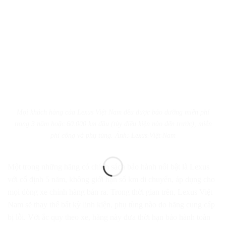
Mọi khách hàng của Lexus Việt Nam đều được bảo dưỡng miễn phí
trong 3 năm hoặc 60.000 km đầu (tùy điều kiện nào đến trước), miễn
phí công và phụ tùng. Ảnh: Lexus Việt Nam
Một trong những hãng có chính sách bảo hành nổi bật là Lexus
với cố định 5 năm, không giới hạn số km di chuyển, áp dụng cho
mọi dòng xe chính hãng bán ra. Trong thời gian trên, Lexus Việt
Nam sẽ thay thế bất kỳ linh kiện, phụ tùng nào do hãng cung cấp
bị lỗi. Với ắc quy theo xe, hãng này đưa thời hạn bảo hành toàn