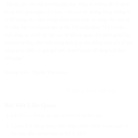
“Độ tin cậy của một thương hiệu hay dòng xe không dễ có được
trong thời gian ngắn và Lexus – dù non trẻ nhưng đang chứng tỏ
vị thế riêng của mình trong chính phân khúc xe sang vốn sinh ra
từ châu Âu”, vị chuyên gia tại Hà Nội nhận định. “Về cơ bản,
một dòng xe có độ tin cậy cao sẽ bền bỉ, giúp chủ nhân giảm chi
phí bảo dưỡng, sửa chữa trong thời gian dài. Đồng thời yếu tố này
cũng giúp chiếc xe giữ giá hơn, thanh khoản dễ dàng hơn theo
thời gian”.
Quang Anh – Nguồn Vnexpress
Đánh giá bài viết này
Bài Viết Liên Quan
LEXUS – Đáng tin cậy số một về sự tin cậy
Lexus RX đang được bầu chọn nhiều nhất trong ngôi vị
Xe dẫn đầu xu hướng tại BCA 2023