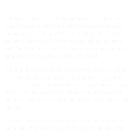
Một hãng xe châu Âu tại Việt Nam cũng phân phối dòng hạng
sang sử dụng công nghệ hybrid (cắm sạc ngoài), đưa thời gian
bảo hành là 3 năm không giới hạn số km. Bộ pin theo xe được
bảo hành 5 năm hoặc 100.000 km tùy điều kiện nào đến trước.
Việc tăng thời gian bảo hành được hãng này áp dụng trong một số
dịp khuyến mãi, chưa đưa vào chính sách cố định.
Một trong những điểm nổi bật của Lexus trên thị trường là chính
sách miễn toàn bộ chi phí bảo dưỡng trong ba năm hoặc 60.000
km, bao gồm công lao động và phụ tùng. Trong 3 năm này Lexus
đưa ra 7 mốc bảo dưỡng cho các dòng xe, mỗi mốc trung bình
kiểm tra, vệ sinh hoặc bảo dưỡng hàng chục hạng mục theo chuẩn
toàn cầu.
“Chính sách trên được Lexus áp dụng cố định cho mọi dòng xe
bán ra, điều chưa hãng xe sang nào áp dụng tại Việt Nam”, một