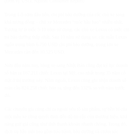
(Đơn vị: USD. Nguồn: Consumer Report)
Trong 1-5 năm đầu tiên, chi phí bảo dưỡng của các chủ xe sang
khá tương đồng – chủ xe Mercedes “móc hầu bao” nhiều nhất.
Tương tự là mốc 5-10 năm sử dụng, các chủ xe Lexus có mức chi
trả bảo dưỡng thấp nhất. Sau 10 năm sử dụng xe, các mẫu Lexus
ngốn trung bình 6.750 USD chi phí bảo dưỡng, trong khi xe
Mercedes cần đến 10.525 USD.
Nửa đầu năm nay, hãng xe sang Nhật Bản cũng đạt kỷ lục doanh
số bán ra 167.211 chiếc Lexus tại Mỹ, cao nhất trong 35 năm có
mặt ở thị trường này. Năm ngoái, Lexus cũng ghi nhận doanh số
toàn cầu 824.258 chiếc bán ra, tăng đến 132% so với năm trước
đó.
Các chuyên gia cũng chỉ ra ngoài yếu tố sản phẩm, sự bền bỉ của
một mẫu xe cũng quyết định đến độ tin cậy của thương hiệu, khả
năng giữ giá cũng như tính thanh khoản nhanh chóng. Trong đó,
dịch vụ hậu mãi bao gồm bảo hành, bảo dưỡng và chăm sóc