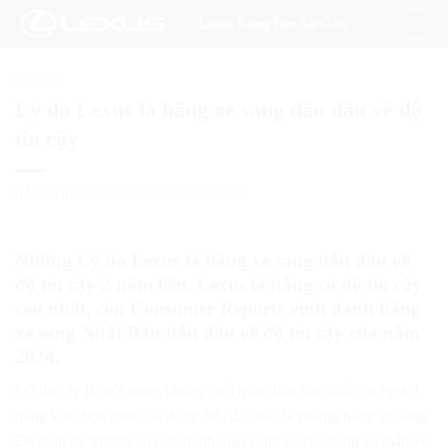
Bỏ
qua
nội
TIN TỨC
dung
Lý do Lexus là hãng xe sang dẫn đầu về độ
tin cậy
ĐĂNG VÀO
18/09/2024
BỞI
CHÂU LEXUS
Những Lý do Lexus là hãng xe sang dẫn đầu về
độ tin cậy 2 năm liền. Lexus là hãng có độ tin cậy
cao nhất, còn Consumer Reports vinh danh hãng
xe sang Nhật Bản dẫn đầu về độ tin cậy của năm
2024.
Độ tin cậy là một trong những mối quan tâm lớn nhất của người
dùng khi chọn mua các dòng ôtô, đặc biệt là những hãng xe sang.
Để giúp thị trường có bức tranh toàn cảnh về các hãng và mẫu xe,