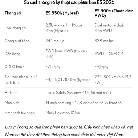
So sánh thông số kỹ thuật các phiên bản ES 2026
ES 500e (Thuần điện
Thông số
ES 350h (Hybrid)
AWD)
2.5L 4 xi-lanh + Motor
Dual motor – thuần
Loại động cơ
điện (Hybrid)
điện AWD
Công suất tổng
244 mã lực
338 mã lực
FWD hoặc AWD (tùy cấu
Dẫn động
AWD – DIRECT4
hình)
0–100 km/h
~7,5 giây
~5,1 giây
Tiêu hao nhiên liệu /
272–307 km (pin 74,7
~4,4–5,0 L/100km (hybrid)
hành trình
kWh)
An toàn
Lexus Safety System+ 4.0 (đời mới nhất)
Màn hình
14 inch cảm ứng + 12,3 inch đồng hồ kỹ thuật số
Âm thanh tuỳ chọn
Mark Levinson 17 loa
Lưu ý: Thông số dựa trên phiên bản quốc tế. Cấu hình nhập khẩu về Việt
Nam có thể thay đổi theo thông báo chính thức từ Lexus Việt Nam.