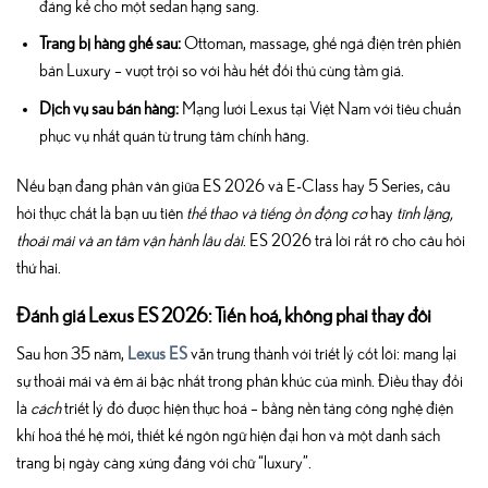
đáng kể cho một sedan hạng sang.
Trang bị hàng ghế sau:
Ottoman, massage, ghế ngả điện trên phiên
bản Luxury – vượt trội so với hầu hết đối thủ cùng tầm giá.
Dịch vụ sau bán hàng:
Mạng lưới Lexus tại Việt Nam với tiêu chuẩn
phục vụ nhất quán từ trung tâm chính hãng.
Nếu bạn đang phân vân giữa ES 2026 và E-Class hay 5 Series, câu
hỏi thực chất là bạn ưu tiên
thể thao và tiếng ồn động cơ
hay
tĩnh lặng,
thoải mái và an tâm vận hành lâu dài
. ES 2026 trả lời rất rõ cho câu hỏi
thứ hai.
Đánh giá Lexus ES 2026: Tiến hoá, không phải thay đổi
Sau hơn 35 năm,
Lexus ES
vẫn trung thành với triết lý cốt lõi: mang lại
sự thoải mái và êm ái bậc nhất trong phân khúc của mình. Điều thay đổi
là
cách
triết lý đó được hiện thực hoá – bằng nền tảng công nghệ điện
khí hoá thế hệ mới, thiết kế ngôn ngữ hiện đại hơn và một danh sách
trang bị ngày càng xứng đáng với chữ “luxury”.