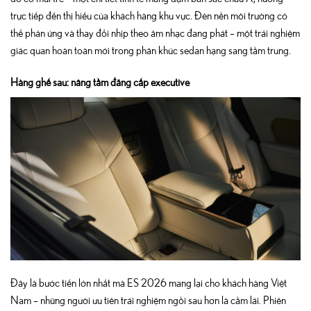
trực tiếp đến thị hiếu của khách hàng khu vực. Đèn nền môi trường có
thể phản ứng và thay đổi nhịp theo âm nhạc đang phát – một trải nghiệm
giác quan hoàn toàn mới trong phân khúc sedan hạng sang tầm trung.
Hàng ghế sau: nâng tầm đẳng cấp executive
Đây là bước tiến lớn nhất mà ES 2026 mang lại cho khách hàng Việt
Nam – những người ưu tiên trải nghiệm ngồi sau hơn là cầm lái. Phiên