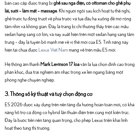
bản cao cấp được trang bị
ghế sau ngả điện, có ottoman cho ghế phụ
lái, sưởi – làm mát – massage
. Khi người ngồi sau kích hoạt tư thế nghỉ,
ghế trước tự động trượt về phía trước và tựa đầu hạ xuống để mở rộng
tầm nhìn và không gian. Đây là trang bị chỉ thường thấy trên các mẫu
sedan hạng sang cỡ lớn, và nay xuất hiện trên một sedan hạng sang tầm
trung – đây là tuyên bố mạnh mẽ về vị thế mới của ES. Tính năng này
hiện tại chưa được
Lexus Việt Nam
mang về trên mẫu ES mới.
Hệ thống âm thanh
Mark Levinson 17 loa
vẫn là lựa chọn đỉnh cao trong
phân khúc, đưa trải nghiệm âm nhạc trong xe lên ngang bằng một
phòng nghe chuyên nghiệp.
3. Thông số kỹ thuật và tuỳ chọn động cơ
ES 2026 được xây dựng trên nền tảng đa hướng hoàn toàn mới, có khả
năng hỗ trợ cả động cơ hybrid lẫn thuần điện trên cùng một kiến trúc.
Đây là bước tiến nền tảng quan trọng, cho phép Lexus triển khai linh
hoạt theo từng thị trường.