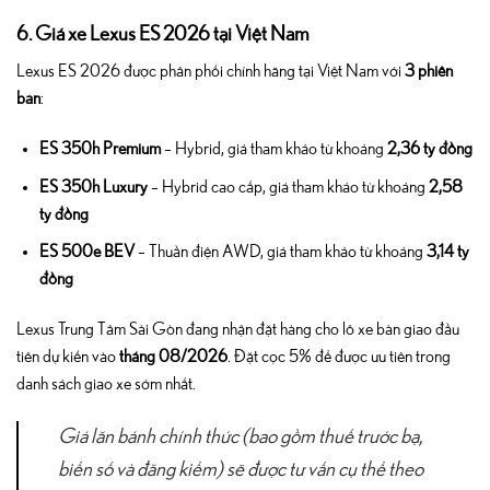
6. Giá xe Lexus ES 2026 tại Việt Nam
Lexus ES 2026 được phân phối chính hãng tại Việt Nam với
3 phiên
bản
:
ES 350h Premium
– Hybrid, giá tham khảo từ khoảng
2,36 tỷ đồng
ES 350h Luxury
– Hybrid cao cấp, giá tham khảo từ khoảng
2,58
tỷ đồng
ES 500e BEV
– Thuần điện AWD, giá tham khảo từ khoảng
3,14 tỷ
đồng
Lexus Trung Tâm Sài Gòn đang nhận đặt hàng cho lô xe bàn giao đầu
tiên dự kiến vào
tháng 08/2026
. Đặt cọc 5% để được ưu tiên trong
danh sách giao xe sớm nhất.
Giá lăn bánh chính thức (bao gồm thuế trước bạ,
biển số và đăng kiểm) sẽ được tư vấn cụ thể theo