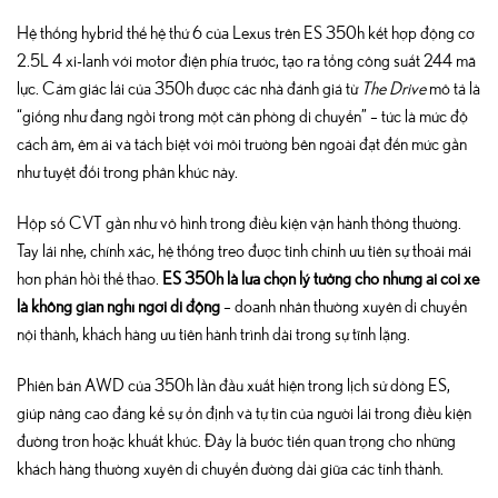
Hệ thống hybrid thế hệ thứ 6 của Lexus trên ES 350h kết hợp động cơ
2.5L 4 xi-lanh với motor điện phía trước, tạo ra tổng công suất 244 mã
lực. Cảm giác lái của 350h được các nhà đánh giá từ
The Drive
mô tả là
“giống như đang ngồi trong một căn phòng di chuyển” – tức là mức độ
cách âm, êm ái và tách biệt với môi trường bên ngoài đạt đến mức gần
như tuyệt đối trong phân khúc này.
Hộp số CVT gần như vô hình trong điều kiện vận hành thông thường.
Tay lái nhẹ, chính xác, hệ thống treo được tinh chỉnh ưu tiên sự thoải mái
hơn phản hồi thể thao.
ES 350h là lựa chọn lý tưởng cho những ai coi xe
là không gian nghỉ ngơi di động
– doanh nhân thường xuyên di chuyển
nội thành, khách hàng ưu tiên hành trình dài trong sự tĩnh lặng.
Phiên bản AWD của 350h lần đầu xuất hiện trong lịch sử dòng ES,
giúp nâng cao đáng kể sự ổn định và tự tin của người lái trong điều kiện
đường trơn hoặc khuất khúc. Đây là bước tiến quan trọng cho những
khách hàng thường xuyên di chuyển đường dài giữa các tỉnh thành.