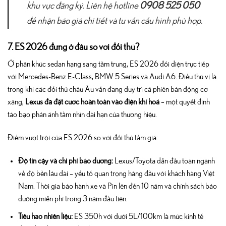
khu vực đăng ký. Liên hệ hotline
0908 525 050
để nhận báo giá chi tiết và tư vấn cấu hình phù hợp.
7. ES 2026 đứng ở đâu so với đối thủ?
Ở phân khúc sedan hạng sang tầm trung, ES 2026 đối diện trực tiếp
với Mercedes-Benz E-Class, BMW 5 Series và Audi A6. Điều thú vị là
trong khi các đối thủ châu Âu vẫn đang duy trì cả phiên bản động cơ
xăng,
Lexus đã đặt cược hoàn toàn vào điện khí hoá
– một quyết định
táo bạo phản ánh tầm nhìn dài hạn của thương hiệu.
Điểm vượt trội của ES 2026 so với đối thủ tầm giá:
Độ tin cậy và chi phí bảo dưỡng:
Lexus/Toyota dẫn đầu toàn ngành
về độ bền lâu dài – yếu tố quan trọng hàng đầu với khách hàng Việt
Nam. Thời gia bảo hành xe và Pin lên đến 10 năm và chính sách bảo
dưỡng miễn phí trong 3 năm đầu tiên.
Tiêu hao nhiên liệu:
ES 350h với dưới 5L/100km là mức kinh tế