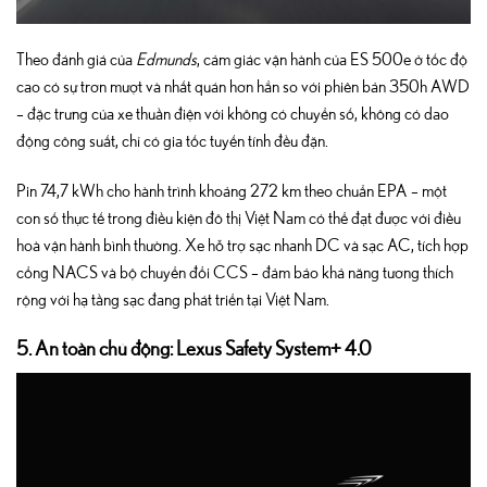
Theo đánh giá của
Edmunds
, cảm giác vận hành của ES 500e ở tốc độ
cao có sự trơn mượt và nhất quán hơn hẳn so với phiên bản 350h AWD
– đặc trưng của xe thuần điện với không có chuyển số, không có dao
động công suất, chỉ có gia tốc tuyến tính đều đặn.
Pin 74,7 kWh cho hành trình khoảng 272 km theo chuẩn EPA – một
con số thực tế trong điều kiện đô thị Việt Nam có thể đạt được với điều
hoà vận hành bình thường. Xe hỗ trợ sạc nhanh DC và sạc AC, tích hợp
cổng NACS và bộ chuyển đổi CCS – đảm bảo khả năng tương thích
rộng với hạ tầng sạc đang phát triển tại Việt Nam.
5. An toàn chủ động: Lexus Safety System+ 4.0