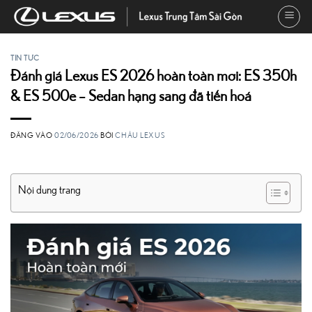
Bỏ
qua
nội
dung
TIN TỨC
Đánh giá Lexus ES 2026 hoàn toàn mới: ES 350h
& ES 500e – Sedan hạng sang đã tiến hoá
ĐĂNG VÀO
02/06/2026
BỞI
CHÂU LEXUS
Nội dung trang