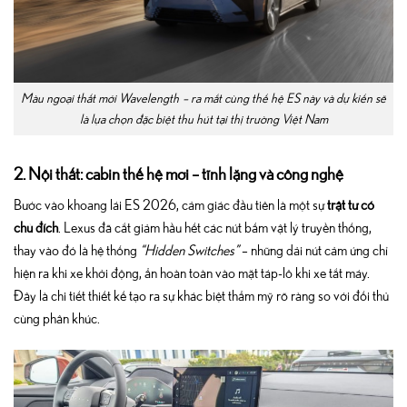
Màu ngoại thất mới Wavelength – ra mắt cùng thế hệ ES này và dự kiến sẽ
là lựa chọn đặc biệt thu hút tại thị trường Việt Nam
2. Nội thất: cabin thế hệ mới – tĩnh lặng và công nghệ
Bước vào khoang lái ES 2026, cảm giác đầu tiên là một sự
trật tự có
chủ đích
. Lexus đã cắt giảm hầu hết các nút bấm vật lý truyền thống,
thay vào đó là hệ thống
“Hidden Switches”
– những dải nút cảm ứng chỉ
hiện ra khi xe khởi động, ẩn hoàn toàn vào mặt táp-lô khi xe tắt máy.
Đây là chi tiết thiết kế tạo ra sự khác biệt thẩm mỹ rõ ràng so với đối thủ
cùng phân khúc.