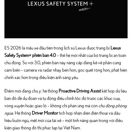
ES 2026 là mẫu xe đầu tiên trong lịch sử Lexus được trang bị
Lexus
Safety System+ phiên bản 4.0
– thế hệ mới nhất của bộ trang bị an toàn
chủ động. So với 3.0, phiên bản này nâng cấp đáng kể về phần cứng
cảm biến – camera và radar nhạy bén hơn, góc quét rộng hơn, phát hiện
chính xác hơn trong điều kiện ánh sáng yếu.
Điểm mới đáng chú ý: hệ thống
Proactive Driving Assist
kết hợp dữ liệu
bản đồ để dự đoán và tự động điều chỉnh tốc độ trước các khúc cua,
vòng xuyến hoặc giao lộ – không chỉ phản ứng mà còn
chủ động phòng
ngừa
. Hệ thống
Driver Monitor
tích hợp nhận diện điện thoại và dấu
hiệu buồn ngủ, mệt mỏi của tài xế – một tính năng quan trọng với điều
kiện giao thông đô thị phức tạp tại Việt Nam.