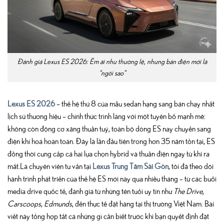
Đánh giá Lexus ES 2026: Êm ái như thường lệ, nhưng bản điện mới là
“ngôi sao”
Lexus ES 2026
– thế hệ thứ 8 của mẫu sedan hạng sang bán chạy nhất
lịch sử thương hiệu – chính thức trình làng với một tuyên bố mạnh mẽ:
không còn động cơ xăng thuần tuý, toàn bộ dòng ES nay chuyển sang
điện khí hoá hoàn toàn. Đây là lần đầu tiên trong hơn 35 năm tồn tại, ES
đồng thời cung cấp cả hai lựa chọn hybrid và thuần điện ngay từ khi ra
mắt.Là chuyên viên tư vấn tại
Lexus Trung Tâm Sài Gòn
, tôi đã theo dõi
hành trình phát triển của thế hệ ES mới này qua nhiều tháng – từ các buổi
media drive quốc tế, đánh giá từ những tên tuổi uy tín như
The Drive
,
Carscoops
,
Edmunds
, đến thực tế đặt hàng tại thị trường Việt Nam. Bài
viết này tổng hợp tất cả những gì cần biết trước khi bạn quyết định đặt