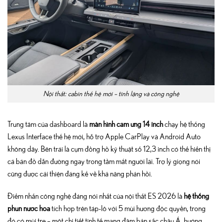
Nội thất: cabin thế hệ mới – tĩnh lặng và công nghệ
Trung tâm của dashboard là
màn hình cảm ứng 14 inch
chạy hệ thống
Lexus Interface thế hệ mới, hỗ trợ Apple CarPlay và Android Auto
không dây. Bên trái là cụm đồng hồ kỹ thuật số 12,3 inch có thể hiển thị
cả bản đồ dẫn đường ngay trong tầm mắt người lái. Trợ lý giọng nói
cũng được cải thiện đáng kể về khả năng phản hồi.
Điểm nhấn công nghệ đáng nói nhất của nội thất ES 2026 là
hệ thống
phun nước hoa
tích hợp trên táp-lô với 5 mùi hương độc quyền, trong
đó có mùi tre – một chi tiết tinh tế mang đậm bản sắc châu Á, hướng