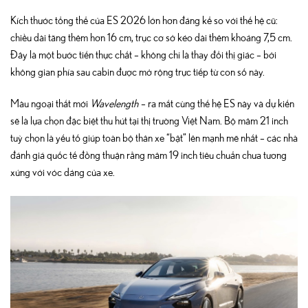
Kích thước tổng thể của ES 2026 lớn hơn đáng kể so với thế hệ cũ:
chiều dài tăng thêm hơn 16 cm, trục cơ sở kéo dài thêm khoảng 7,5 cm.
Đây là một bước tiến thực chất – không chỉ là thay đổi thị giác – bởi
không gian phía sau cabin được mở rộng trực tiếp từ con số này.
Màu ngoại thất mới
Wavelength
– ra mắt cùng thế hệ ES này và dự kiến
sẽ là lựa chọn đặc biệt thu hút tại thị trường Việt Nam. Bộ mâm 21 inch
tuỳ chọn là yếu tố giúp toàn bộ thân xe “bật” lên mạnh mẽ nhất – các nhà
đánh giá quốc tế đồng thuận rằng mâm 19 inch tiêu chuẩn chưa tương
xứng với vóc dáng của xe.