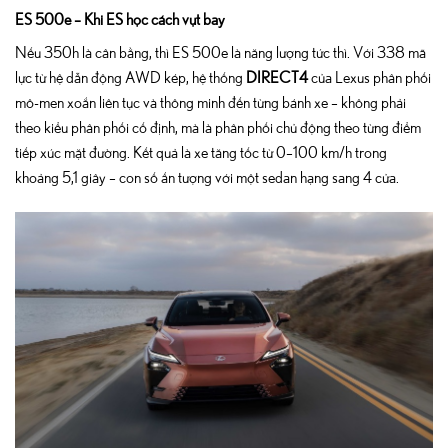
ES 500e – Khi ES học cách vụt bay
Nếu 350h là cân bằng, thì ES 500e là năng lượng tức thì. Với 338 mã
lực từ hệ dẫn động AWD kép, hệ thống
DIRECT4
của Lexus phân phối
mô-men xoắn liên tục và thông minh đến từng bánh xe – không phải
theo kiểu phân phối cố định, mà là phân phối chủ động theo từng điểm
tiếp xúc mặt đường. Kết quả là xe tăng tốc từ 0–100 km/h trong
khoảng 5,1 giây – con số ấn tượng với một sedan hạng sang 4 cửa.