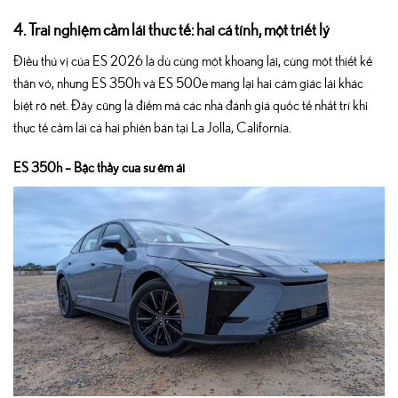
4. Trải nghiệm cầm lái thực tế: hai cá tính, một triết lý
Điều thú vị của ES 2026 là dù cùng một khoang lái, cùng một thiết kế
thân vỏ, nhưng ES 350h và ES 500e mang lại hai cảm giác lái khác
biệt rõ nét. Đây cũng là điểm mà các nhà đánh giá quốc tế nhất trí khi
thực tế cầm lái cả hai phiên bản tại La Jolla, California.
ES 350h – Bậc thầy của sự êm ái