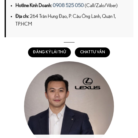
Hotline Kinh Doanh:
0908 525 050
(Call/Zalo/Viber)
Địa chỉ:
264 Trần Hưng Đạo, P. Cầu Ông Lãnh, Quận 1,
TP.HCM
ĐĂNG KÝ LÁI THỬ
CHAT TƯ VẤN