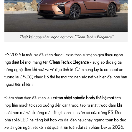
Thiết kế ngoại thất: ngôn ngữ mới “Clean Tech x Elegance”
ES 2026 là mẫu xe đầu tiên được Lexus trao sứ mệnh giới thiệu ngôn
ngữ thiết kế mới mang tên
Clean Tech x Elegance
– sự giao thoa giữa
công nghệ điện khí hoá và vẻ đẹp tinh tế. Cảm hứng lấy từ concept xe
tương lai
LF-ZC
, chiếc ES thế hệ mới trở nên sắc nét và hiện đại hơn hẳn
người tiền nhiệm.
Điểm nhận diện đầu tiên là
lưới tản nhiệt spindle body thế hệ mới
tích
hợp liền mạch từ capô xuống đến cản trước, tạo ra mặt trước đậm khí
chất hơn mà vẫn không mất đi sự thanh lịch vốn có của dòng ES. Đèn
pha split-LED hai tầng kết hợp với dải đèn hậu chạy ngang toàn bộ đuôi
xe là ngôn ngữ thiết kế nhất quán trên toàn dải sản phẩm Lexus 2026.