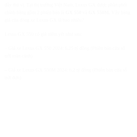
đầy thú vị. Tại thị trường Việt Nam, Lexus GX được phân phối
chính hãng gồm 2 phiên bản là
GX 550
và
GX 550M
. Vậy bảng
giá của dòng xe Lexus GX là bao nhiêu?
Lexus GX 550 có giá niêm yết như sau:
– Giá xe Lexus GX 550 2024: 6,25 tỷ đồng (Phiên bản cửa sổ
trời toàn cảnh)
– Giá xe Lexus GX 550M 2024: 6,2 tỷ đồng (Phiên bản cửa sổ
trời đơn)