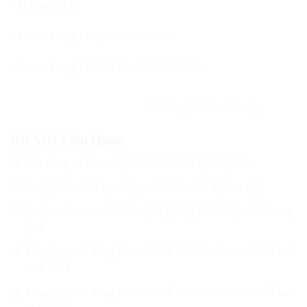
– Hotline đại lý:
+ Lexus Thăng Long:
0908 525 050
+ Lexus Trung Tâm Sài Gòn:
0908 525 050
Đánh giá bài viết này
Bài Viết Liên Quan
Các dòng xe Lexus Hybrid 2025 bán tại Việt Nam
Xe hybrid: Cấu tạo, động cơ và các chế độ làm việc
Body-on-frame và Unibody là gì? Sự khác biệt của khung
gầm
Tổng hợp các dòng Lexus 5 chỗ & Giá xe Lexus 5 chỗ mới
nhất 2026
Tổng hợp các dòng Lexus 7 chỗ & Giá xe Lexus 7 chỗ mới