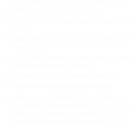
Hệ thống âm thanh vòm cao cấp Mark Levinson
Giao diện điều khiển cảm ứng cho phép người dùng tương tác
trực quan
Hệ thống đèn viền đa sắc màu bao quanh bảng điều khiển với
14 màu sắc chủ đề.
Công tắc nhớ vị trí giúp lưu lại cài đặt vị trí ghế lái, vô lăng và
gương chiếu hậu bên ngoài cho hai người
Cổng USB/Giắc cắm mini/Ổ cắm điện/Sạc không dây
Hộp làm mát tích hợp trong hộp đựng đồ trung tâm
Hệ thống an toàn cao cấp gồm: Hệ thống điều khiển khởi
động, hệ thống cảnh báo điểm mù BSM, hệ thống túi khí SRS,
hệ thống cảnh báo phương tiện cắt ngang khi lùi RCTA, hệ
thống quan sát toàn cảnh, hệ thống ổn định thân xe VSC,..