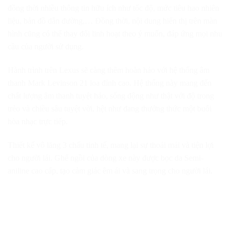
đồng thời nhiều thông tin hữu ích như tốc độ, mức tiêu hao nhiên
liệu, bản đồ dẫn đường,… Đồng thời, nội dung hiển thị trên màn
hình cũng có thể thay đổi linh hoạt theo ý muốn, đáp ứng mọi nhu
cầu của người sử dụng.
Hành trình trên Lexus sẽ càng thêm hoàn hảo với hệ thống âm
thanh Mark Levinson 21 loa đỉnh cao. Hệ thống này mang đến
chất lượng âm thanh tuyệt hảo, sống động như thật với độ trong
trẻo và chiều sâu tuyệt vời, hệt như đang thưởng thức một buổi
hòa nhạc trực tiếp.
Thiết kế vô lăng 3 chấu tinh tế, mang lại sự thoải mái và tiện lợi
cho người lái. Ghế ngồi của dòng xe này được bọc da Semi-
aniline cao cấp, tạo cảm giác êm ái và sang trọng cho người lái.