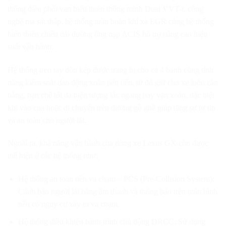
thống điều phối van biến thiên thông minh Dual VVT-i, công
nghệ ma sát thấp, hệ thống tuần hoàn khí xả EGR cùng hệ thống
biến thiên chiều dài đường ống nạp ACIS hỗ trợ nâng cao hiệu
suất vận hành.
Hệ thống treo tay đòn kép được trang bị cho cả 4 bánh cùng tính
năng kiểm soát dao động xoắn tiên tiến, từ đó giữ cho xe luôn cân
bằng, hạn chế tối đa hiện tượng lắc ngang hay vặn xoắn, đặc biệt
khi vào cua hoặc di chuyển trên đường gồ ghề giúp tăng sự tự tin
và an toàn cho người lái.
Ngoài ra, khả năng vận hành của dòng xe Lexus GX còn được
thể hiện ở các hệ thống như:
Hệ thống an toàn tiền va chạm – PCS (Pre-Collision System):
Cảnh báo người lái bằng âm thanh và thông báo trên màn hình
nếu có nguy cơ xảy ra va chạm.
Hệ thống điều khiển hành trình chủ động DRCC: Sử dụng