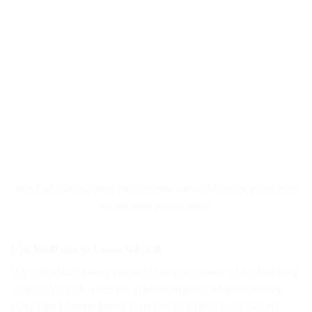
Màn hình cảm ứng trung tâm kích thước lên tới 14 inch giúp trực quan
hóa mọi thao tác điều khiển.
Vận hành của xe Lexus GX 550
GX 550 sở hữu khung gầm rời “Body on Frame” chắc chắn cùng
động cơ V6 3.5L mạnh mẽ. Khối xi-lanh đúc bằng nhôm làm
giảm đáng kể trọng lượng, cổng nạp và xả hiệu năng cao. Hệ