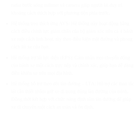
radar bước sóng milimet và camera giúp người lái duy trì
khoảng cách thích hợp với phương tiện phía trước.
Hệ thống treo thích ứng AVS: Hệ thống này hoạt động bằng
cách điều chỉnh lực giảm chấn của bộ giảm xóc trên cả 4 bánh
xe một cách linh hoạt, tùy theo điều kiện mặt đường và phong
cách lái xe của bạn.
Hệ thống trợ lái lực điện (EPS): Cảm nhận mọi chuyển động
của bánh xe một cách trực tiếp và chính xác, giúp bạn dễ dàng
điều khiển xe trên mọi địa hình.
Hệ thống hỗ trợ theo dõi làn đường – LTA: Hỗ trợ các thao tác
lái cần thiết nhằm giữ xe đi trong đúng làn đường của mình.
Đồng thời kết hợp với chức năng định tâm làn đường để giúp
xe di chuyển một cách an toàn và ổn định.