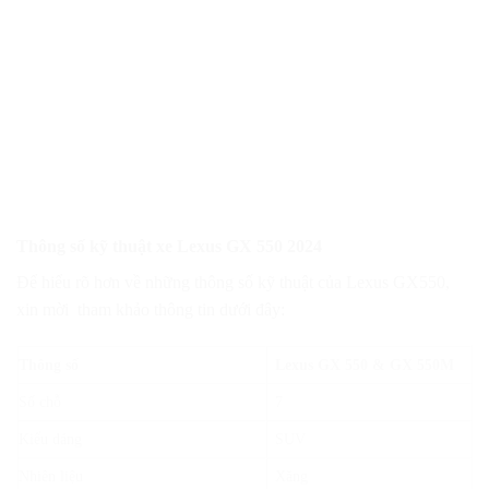
Thông số kỹ thuật xe Lexus GX 550 2024
Để hiểu rõ hơn về những thông số kỹ thuật của Lexus GX550,
xin mời tham khảo thông tin dưới đây:
Thông số
Lexus GX 550 & GX 550M
Số chỗ
7
Kiểu dáng
SUV
Nhiên liệu
Xăng