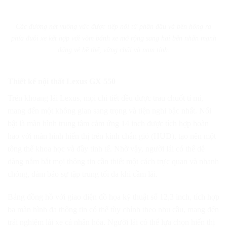
Các đường nét vuông vức được tiếp nối từ phần đầu và bên hông ra
phía đuôi xe kết hợp với vòm bánh xe mở rộng sang hai bên nhấn mạnh
dáng vẻ bề thế, vững chãi và nam tính.
Thiết kế nội thất Lexus GX 550
Trên khoang lái Lexus, mọi chi tiết đều được trau chuốt tỉ mỉ,
mang đến một không gian sang trọng và tiện nghi bậc nhất. Nổi
bật là màn hình trung tâm cảm ứng 14 inch được tích hợp hoàn
hảo với màn hình hiển thị trên kính chắn gió (HUD), tạo nên một
tổng thể khoa học và đầy tinh tế. Nhờ vậy, người lái có thể dễ
dàng nắm bắt mọi thông tin cần thiết một cách trực quan và nhanh
chóng, đảm bảo sự tập trung tối đa khi cầm lái.
Bảng đồng hồ với giao diện đồ họa kỹ thuật số 12,3 inch, tích hợp
ba màn hình đa thông tin có thể tùy chỉnh theo nhu cầu, mang đến
trải nghiệm lái xe cá nhân hóa. Người lái có thể lựa chọn hiển thị