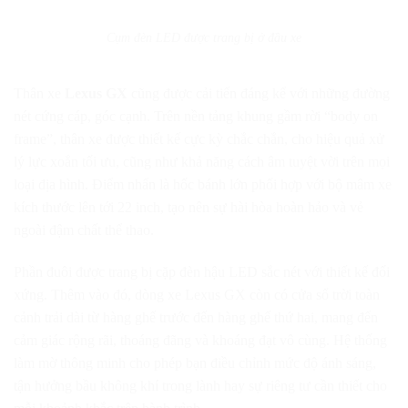
Cụm đèn LED được trang bị ở đầu xe
Thân xe
Lexus GX
cũng được cải tiến đáng kể với những đường
nét cứng cáp, góc cạnh. Trên nền tảng khung gầm rời “body on
frame”, thân xe được thiết kế cực kỳ chắc chắn, cho hiệu quả xử
lý lực xoắn tối ưu, cũng như khả năng cách âm tuyệt vời trên mọi
loại địa hình. Điểm nhấn là hốc bánh lớn phối hợp với bộ mâm xe
kích thước lên tới 22 inch, tạo nên sự hài hòa hoàn hảo và vẻ
ngoài đậm chất thể thao.
Phần đuôi được trang bị cặp đèn hậu LED sắc nét với thiết kế đối
xứng. Thêm vào đó, dòng xe Lexus GX còn có cửa sổ trời toàn
cảnh trải dài từ hàng ghế trước đến hàng ghế thứ hai, mang đến
cảm giác rộng rãi, thoáng đãng và khoáng đạt vô cùng. Hệ thống
làm mờ thông minh cho phép bạn điều chỉnh mức độ ánh sáng,
tận hưởng bầu không khí trong lành hay sự riêng tư cần thiết cho