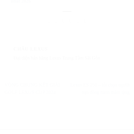
nhất 2026
CHÂU LEXUS
Đại diện bán hàng Lexus Trung Tâm Sài Gòn
VÒNG CHUNG KẾT GIẢI
Lexus ES 250 – tôi chọn người
GOLF LEXUS CUP 2024
bạn đồng hành thầm lặng