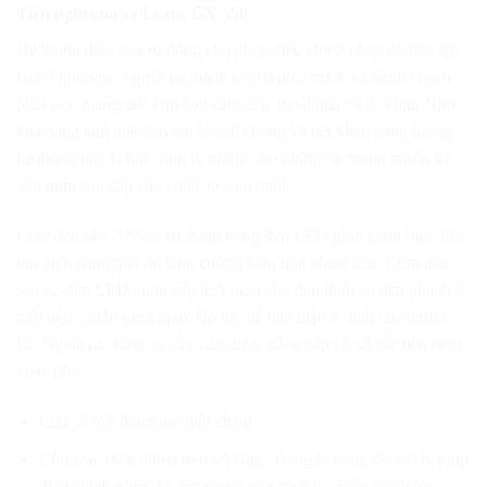
Tiện nghi của xe Lexus GX 550
Hệ thống điều hòa tự động cho phép điều chỉnh nhiệt độ độc lập
cho 3 khu vực: người lái, hành khách phía trước và hành khách
phía sau, mang đến cho bạn cảm giác thoải mái và dễ chịu. Nhờ
khả năng làm mát/làm ấm nhanh chóng và tiết kiệm năng lượng,
hệ thống này là lựa chọn lý tưởng cho những ai mong muốn sự
tiện nghi cao cấp cho chiếc xe của mình.
Cụm đèn pha 3 bóng sử dụng bóng đèn LED giúp giảm mức tiêu
thụ điện năng qua đó tăng cường hiệu quả nhiên liệu. Cụm đèn
sau 12 đèn LED cung cấp ánh sáng cho đèn đuôi và đèn phanh ở
mỗi bên, chiếu sáng ngay lập tức để báo hiệu ý định của người
lái. Ngoài ra, dòng xe này còn được nâng cấp vô số các tiện nghi
khác như:
Cửa sổ trời đóng mở một chạm
Công tắc điều khiển trên vô lăng: Trang bị công tắc vật lý giúp
điều chỉnh nhiệt độ, âm thanh một cách dễ dàng và tối ưu.