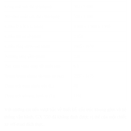
Công suất cực đại (Hp/rpm)
362 / 5.600
Mô-men xoắn cực đại (Nm/rpm)
530 / 3.200
Chiều D x R x C (mm)
4.960 x 1.980 x 1.935
Chiều dài cơ sở (mm)
2.850
Chiều rộng trước/sau (mm)
1665 / 1670
Khoảng sáng gầm (mm)
220
Bán kính vòng quay tối thiểu (m)
6.0
Trọng lượng không tải/toàn tải (kg)
2557 / 3175
Dung tích bình nhiên liệu (L)
80
Dung tích khoang hành lý (L)
1191
Với những cải tiến vượt bậc về thiết kế, cấu trúc khung gầm và hệ
thống vận hành, GX 550 đã khẳng định được vị thế của một chiếc
xe off-road đích thực.