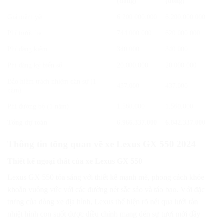
(đồng)
(đồng)
Giá niêm yết
6.200.000.000
6.200.000.000
Phí trước bạ
744.000.000
620.000.000
Phí đăng kiểm
340.000
340.000
Phí đăng ký biển số
20.000.000
20.000.000
Bảo hiểm trách nhiệm dân sự (1
437.000
437.000
năm)
Phí đường bộ (1 năm)
1.560.000
1.560.000
Tổng dự toán
6.966.337.000
6.842.337.000
Thông tin tổng quan về xe Lexus GX 550 2024
Thiết kế ngoại thất của xe Lexus GX 550
Lexus GX 550 tỏa sáng với thiết kế mạnh mẽ, phong cách khỏe
khoắn vuông vức với các đường nét sắc sảo và táo bạo. Với đặc
trưng của dòng xe địa hình, Lexus thể hiện rõ nét qua lưới tản
nhiệt hình con suốt được điều chỉnh mang đến sự tươi mới đầy