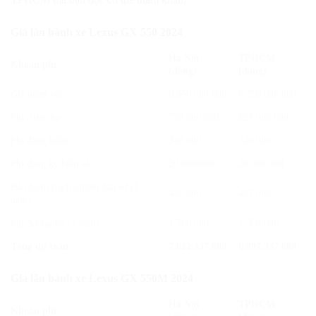
Giá lăn bánh xe Lexus GX 550 2024
Hà Nội
TPHCM
Khoản phí
(đồng)
(đồng)
Giá niêm yết
6.250.000.000
6.250.000.000
Phí trước bạ
750.000.000
625.000.000
Phí đăng kiểm
340.000
340.000
Phí đăng ký biển số
20.000.000
20.000.000
Bảo hiểm trách nhiệm dân sự (1
437.000
437.000
năm)
Phí đường bộ (1 năm)
1.560.000
1.560.000
Tổng dự toán
7.022.337.000
6.897.337.000
Giá lăn bánh xe Lexus GX 550M 2024
Hà Nội
TPHCM
Khoản phí