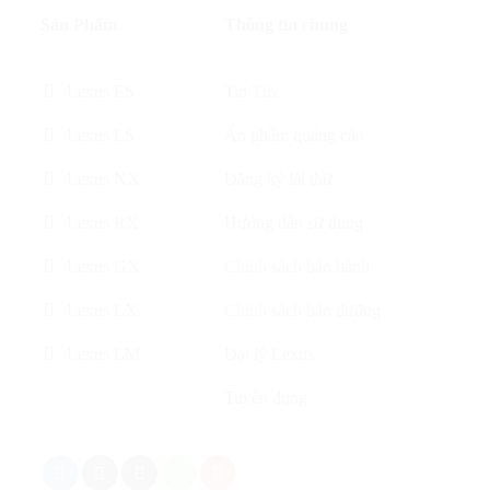
Sản Phẩm
Thông tin chung
Lexus ES
Tin Tức
Lexus LS
Ấn phẩm quảng cáo
Lexus NX
Đăng ký lái thử
Lexus RX
Hướng dẫn sử dụng
Lexus GX
Chính sách bảo hành
Lexus LX
Chính sách bảo dưỡng
Lexus LM
Đại lý Lexus
Tuyển dụng