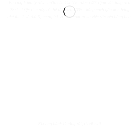
Khoang hành lý tiêu chuẩn của GX 550 tương đối rộng với dung tích
285L. Diện tích này có thể tăng lên 1095L bằng cách gập gọn hàng
ghế thứ 2 và thứ 3, mang lại sự linh hoạt trong việc sắp xếp hàng hóa.
Khoang hành lý rộng rãi, thoải mái