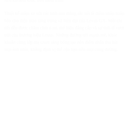
mỗi khoảnh khắc trên hành trình.
Thiết kế mâm xe với các lưới nan thẳng sắc nét là điểm nhấn hoàn
hảo cho diện mạo sang trọng và hiện đại của Lexus GX. Mỗi chi
tiết đều được chăm chút tỉ mỉ, thể hiện đẳng cấp và sự tinh tế vượt
trội của thương hiệu Lexus. Những đường nét mạnh mẽ, khỏe
khoắn cùng lớp mạ crom sáng bóng tạo nên điểm nhấn thu hút
mọi ánh nhìn, khẳng định vị thế của bạn trên mọi cung đường.