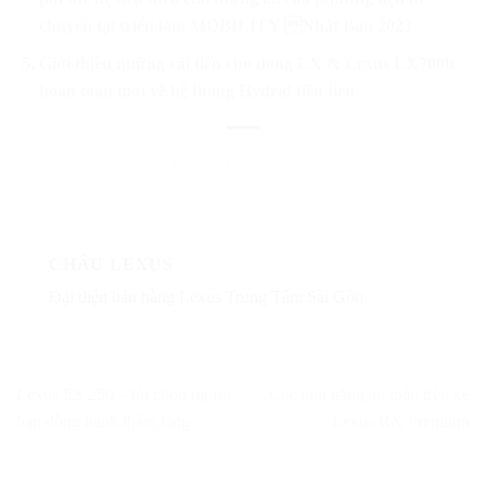
chuyển tại triển lãm MOBILITY Nhật Bản 2023
Giới thiệu những cải tiến cho dòng LX & Lexus LX700h
hoàn toàn mới về hệ thống Hydrid tiên tiến
CHÂU LEXUS
Đại diện bán hàng Lexus Trung Tâm Sài Gòn
Lexus ES 250 – tôi chọn người
Các tính năng an toàn trên xe
bạn đồng hành thầm lặng
Lexus RX Premium