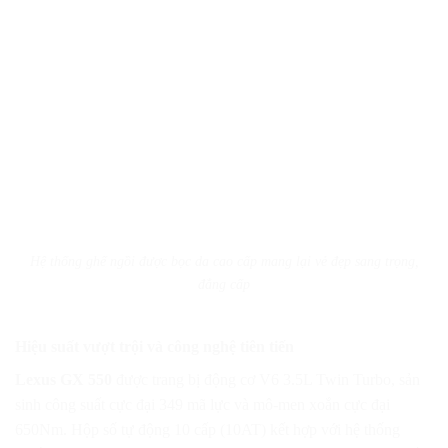
Hệ thống ghế ngồi được bọc da cao cấp mang lại vẻ đẹp sang trọng,
đẳng cấp
Hiệu suất vượt trội và công nghệ tiên tiến
Lexus GX 550
được trang bị động cơ V6 3.5L Twin Turbo, sản
sinh công suất cực đại 349 mã lực và mô-men xoắn cực đại
650Nm. Hộp số tự động 10 cấp (10AT) kết hợp với hệ thống