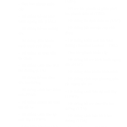
(ABS)
– Đèn báo phanh khẩn
– Hỗ trợ lực phanh và phân phối
cấp
lực phanh điện tử (EBD)
– Hệ thống hỗ trợ khởi
– Hệ thống ổn định thân xe (VSC)
hành ngang dốc (HAC)
– Hệ thống Hỗ trợ vào cua chủ
– Hệ thống hỗ trợ xuống
động
dốc
– Hệ thống kiểm soát lực bám
– Hệ thống điều khiển
đường (Traction Control – TRC)
hành trình chủ động
– Đèn báo phanh khẩn cấp
– Hệ thống an toàn tiền
va chạm
– Hệ thống hỗ trợ khởi hành ngang
dốc (HAC)
– Hệ thống cảnh báo lệch
làn đường (LTA)
– Hệ thống điều khiển hành trình
– Hệ thống hỗ trợ theo
– Hệ thống cảnh báo phương tiện
dõi làn đường
cắt ngang khi lùi
– Hệ thống cảnh báo điểm
– Hệ thống cảnh báo áp suất lốp
mù (BSM)
(TPWS)
– Hệ thống phanh an toàn
– Hệ thống hỗ trợ theo dõi làn
khi đỗ xe
đường (LTA)
– Hệ thống cảnh báo áp
– Hệ thống cảnh báo lệch làn
suất lốp (TPWS)
đường (LDA)
– Cảm biến khoảng cách