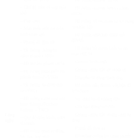
– Chế độ sưởi và làm mát
– Hệ thống an toàn tiền va chạm
ghế
(PCS)
– Hộp lạnh
– Hệ thống hỗ trợ đánh lái và dừng
xe khẩn cấp.
– Màn hình hiển thị trên
kính chắn gió
– Hệ thống cảnh báo điểm mù
(BSM)
– Phanh đỗ điện tử
– Hệ thống hỗ trợ ra khỏi xe an
– Hệ thống chống bó
toàn (SEA)
cứng phanh (ABS)
– Camera toàn cảnh
– Hỗ trợ lực phanh (BA)
– Gương chiếu hậu kỹ thuật số.
– Hệ thống phân phối lực
phanh điện tử (EBD)
– Đèn pha tự động thích ứng
– Hệ thống ổn định thân
– Hệ thống dẫn đường với bản đồ
xe (VSC)
Việt Nam
– Hệ thống kiểm soát lực
– Sạc điện thoại không dây
bám đường (Traction
– Cửa hậu đóng/mở điện
Control – TRC)
– Gương chiếu hậu chống chói tự
Công
– Chế độ điều khiển vượt
động.
nghệ
địa hình
– Phanh đỗ điện tử
– Hệ thống quản lý động
– Hệ thống chống bó cứng phanh
lực học hợp nhất