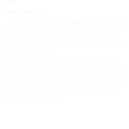
2025
Lexus LX 600 Urban
Leuxs LX
– Thiết kế của
LX 600 Urban
là sự kết hợp hoàn hảo
của những đường nét tinh tế và vẻ đẹp công năng. Mẫu xe sở hữu
thiết kế khung gầm GA-F mới với cấu trúc nhôm, giúp độ cứng
được cải thiện thêm 20%, đồng thời giảm trọng lượng 200kg, giúp
xe vận hành linh hoạt hơn.
Phần hông của LX 600 Urban thu hút sự chú ý với bộ mâm xe
dập nguyên khối có kích thước 22 inch siêu cứng, chinh phục mọi
địa hình. Cặp gương chiếu hậu được tích hợp nhiều tính năng như
gập-chỉnh điện, tự động điều chỉnh khi lùi, chống chói và tích hợp
đèn báo rẽ tạo điểm nhấn độc đáo thể hiện sự sang trọng và hiện
đại khi nhìn vào tổng thể của xe.