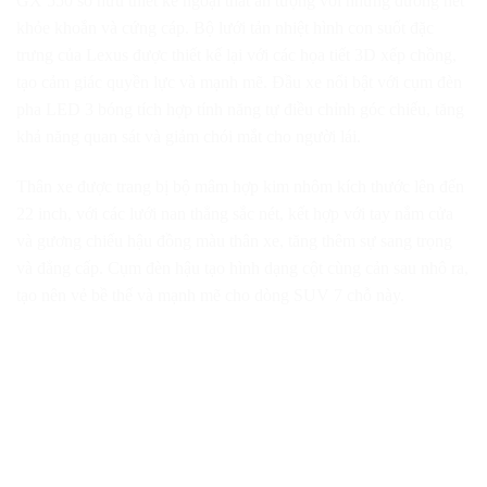
GX 550 sở hữu thiết kế ngoại thất ấn tượng với những đường nét
khỏe khoắn và cứng cáp. Bộ lưới tản nhiệt hình con suốt đặc
trưng của Lexus được thiết kế lại với các họa tiết 3D xếp chồng,
tạo cảm giác quyền lực và mạnh mẽ. Đầu xe nổi bật với cụm đèn
pha LED 3 bóng tích hợp tính năng tự điều chỉnh góc chiếu, tăng
khả năng quan sát và giảm chói mắt cho người lái.
Thân xe được trang bị bộ mâm hợp kim nhôm kích thước lên đến
22 inch, với các lưới nan thẳng sắc nét, kết hợp với tay nắm cửa
và gương chiếu hậu đồng màu thân xe, tăng thêm sự sang trọng
và đẳng cấp. Cụm đèn hậu tạo hình dạng cột cùng cản sau nhô ra,
tạo nên vẻ bề thế và mạnh mẽ cho dòng SUV 7 chỗ này.