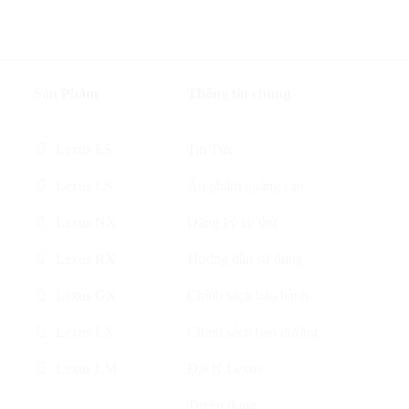
Sản Phẩm
Thông tin chung
Lexus ES
Tin Tức
Lexus LS
Ấn phẩm quảng cáo
Lexus NX
Đăng ký lái thử
Lexus RX
Hướng dẫn sử dụng
Lexus GX
Chính sách bảo hành
Lexus LX
Chính sách bảo dưỡng
Lexus LM
Đại lý Lexus
Tuyển dụng