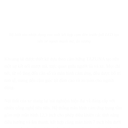
Bộ lưới tản nhiệt dạng con suốt kết hợp cụm đèn trước full LED tạo
nên vẻ ngoài mạnh mẽ, ấn tượng
Khoang lái được thiết kế dựa theo cảm hứng TAZUNA tạo nên
một sự kết nối mượt mà, trực quan giữa người lái và xe. Mọi chi
tiết, từ vô lăng đến cần số và màn hình cảm ứng, đều được bố trí
tinh tế, mang đến cảm giác lái đỉnh cao và an toàn cho người
dùng.
Nội thất của xe mang lại trải nghiệm hiện đại và đẳng cấp với
nhiều công nghệ tiên tiến. Hệ thống màn hình cảm ứng trung tâm
gồm một màn hình 12,3 inch cho phép điều khiển các tính năng
điều hướng và âm thanh, kết hợp cùng màn hình 7 inch bên dưới