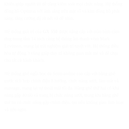
khiển giúp người lái dễ dàng kiểm soát mọi chức năng. Hệ thống
đồng hồ Optitron với ánh sáng trên mặt số và kim đồng hồ phát
sáng, tăng cường độ rõ nét và dễ nhìn.
Hệ thống giải trí của
GX 550
được nâng cấp với màn hình cảm
ứng trung tâm 14 inch cùng hệ thống âm thanh vòm Mark
Levinson, mang lại trải nghiệm giải trí tuyệt vời. Hệ thống điều
hòa tự động 3 vùng giúp duy trì không gian mát mẻ và dễ chịu
cho tất cả hành khách.
Hệ thống ghế ngồi bọc da Semi-aniline cao cấp với hàng ghế
trước tích hợp chỉnh điện 8 hướng, chức năng sưởi, làm mát và
massage, mang lại sự thoải mái tối đa. Hàng ghế thứ hai có khả
năng gập 40:60 và trang bị chức năng sưởi, trong khi hàng ghế
thứ ba có chức năng gập chỉnh điện, tạo nên không gian linh hoạt
và tiện nghi.