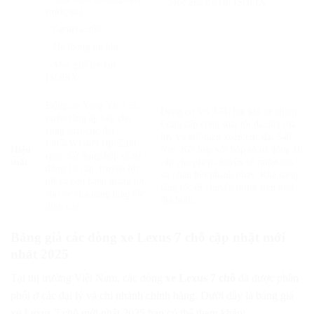
– Móc ghế trẻ em ISOFIX
trước/sau
– Camera 360
– Hệ thống túi khí
– Móc ghế trẻ em
ISOFIX
Động cơ Xăng V6 3.5L
Động cơ V6 3.5L hút khí tự nhiên.
turbo tăng áp kép cho
Cung cấp công suất tối đa 301 mã
công suất cực đại
lực và mô-men xoắn cực đại 540
(305kW) 409 Hp/5200
Hiệu
Nm. Kết hợp với hộp số tự động 10
rpm. Sử dụng hộp số tự
suất
cấp cho phép chuyển số mượt mà
động 10 cấp truyền lực
và phản hồi nhanh nhạy. Khả năng
tới cả bốn bánh mang tới
tăng tốc di chuyển mượt trên mọi
cho xe khả năng tăng tốc
địa hình.
đỉnh cao
Bảng giá các dòng xe Lexus 7 chỗ cập nhật mới
nhất 2025
Tại thị trường Việt Nam, các dòng
xe Lexus 7 chỗ
đã được phân
phối ở các đại lý và chi nhánh chính hãng. Dưới đây là bảng giá
xe Lexus 7 chỗ mới nhất 2025 bạn có thể tham khảo: