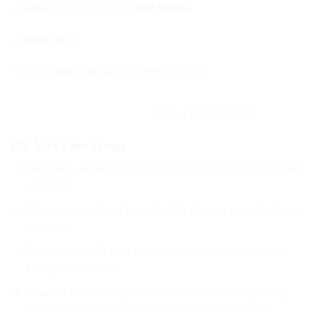
– Hotline
Lexus Việt Nam
:
1800 588886
– Hotline đại lý:
+ Lexus Trung Tâm Sài Gòn:
0908 525 050
5/5 - (1 bình chọn)
Bài Viết Liên Quan
Tổng hợp các dòng Lexus 5 chỗ & Giá xe Lexus 5 chỗ mới
nhất 2026
Tổng hợp các dòng Lexus 7 chỗ & Giá xe Lexus 7 chỗ mới
nhất 2026
Bảng giá xe ô tô Lexus mới nhất tháng 10/2023 – Lexus
Trung Tâm Sài Gòn
Lexus ra mắt ý tưởng và tầm nhìn về xe điện chạy bằng
pin thế hệ tiếp theo cho tương lai của phương tiện di