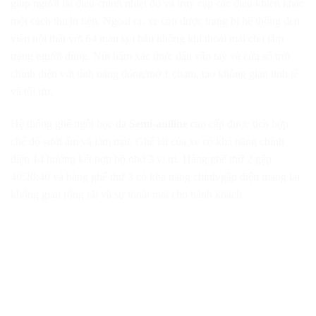
giúp người lái điều chỉnh nhiệt độ và truy cập các điều khiển khác
một cách thuận tiện. Ngoài ra, xe còn được trang bị hệ thống đèn
viền nội thất với 64 màu tạo bầu không khí thoải mái cho tâm
trạng người dùng. Nút bấm xác thực dấu vân tay và cửa sổ trời
chỉnh điện với tính năng đóng/mở 1 chạm, tạo không gian tinh tế
và tối ưu.
Hệ thống ghế ngồi bọc da
Semi-aniline
cao cấp được tích hợp
chế độ sưởi ấm và làm mát. Ghế lái của xe có khả năng chỉnh
điện 14 hướng kết hợp bộ nhớ 3 vị trí. Hàng ghế thứ 2 gập
40:20:40 và hàng ghế thứ 3 có khả năng chỉnh/gập điện mang lại
không gian rộng rãi và sự thoải mái cho hành khách.