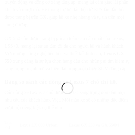
truyền động và động cơ xăng tăng áp, mang lại cảm giác lái phấn
khích và mượt mà. Hệ thống trợ lực lái điện tử EPS lần đầu tiên
được trang bị trên GX, giúp lái xe nhẹ nhàng và tự tin trên mọi
cung đường.
GX 550 còn được trang bị gói an toàn cao cấp nhất của Lexus,
LSS+3, mang lại sự an tâm tối đa cho người lái và hành khách.
Với những công nghệ tiên tiến và thiết kế đỉnh cao,
Lexus GX
550
xứng đáng là sự lựa chọn hàng đầu cho những ai tìm kiếm sự
sang trọng, mạnh mẽ và hiện đại trong một chiếc SUV đẳng cấp.
Bảng so sánh các dòng xe Lexus 7 chỗ chi tiết
Các dòng xe Lexus 7 chỗ được chế tác sang trọng đón đầu mọi
nhu cầu của khách hàng Việt. Mỗi mẫu xe sẽ có những đặc điểm
vượt trội riêng biệt, cụ thể như:
Tiêu
Lexus LX 600 Urban
Lexus GX 550 và GX 550M
chí