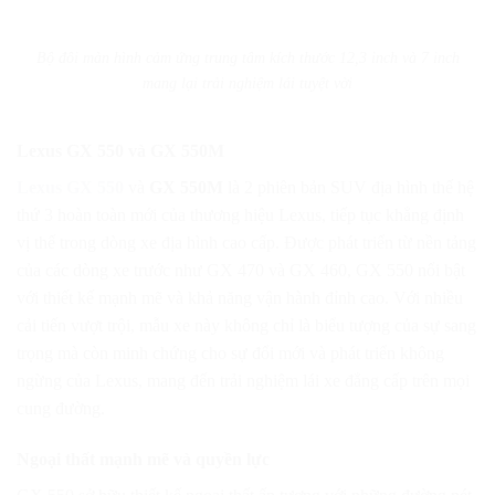
Bộ đôi màn hình cảm ứng trung tâm kích thước 12,3 inch và 7 inch
mang lại trải nghiệm lái tuyệt vời
Lexus GX 550 và GX 550M
Lexus GX 550
và
GX 550M
là 2 phiên bản SUV địa hình thế hệ
thứ 3 hoàn toàn mới của thương hiệu Lexus, tiếp tục khẳng định
vị thế trong dòng xe địa hình cao cấp. Được phát triển từ nền tảng
của các dòng xe trước như GX 470 và GX 460, GX 550 nổi bật
với thiết kế mạnh mẽ và khả năng vận hành đỉnh cao. Với nhiều
cải tiến vượt trội, mẫu xe này không chỉ là biểu tượng của sự sang
trọng mà còn minh chứng cho sự đổi mới và phát triển không
ngừng của Lexus, mang đến trải nghiệm lái xe đẳng cấp trên mọi
cung đường.
Ngoại thất mạnh mẽ và quyền lực