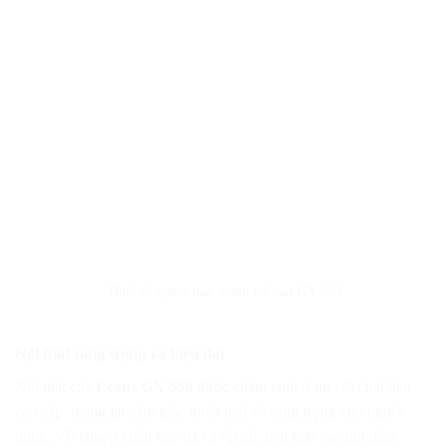
Thiết kế ngoại thất mạnh mẽ của GX 550
Nội thất sang trọng và hiện đại
Nội thất của
Lexus GX 550
được chăm chút tỉ mỉ với chất liệu
cao cấp, mang lại cảm giác thoải mái và sang trọng cho người
dùng. Vô lăng 3 chấu bọc da và ốp gỗ, tích hợp các nút điều