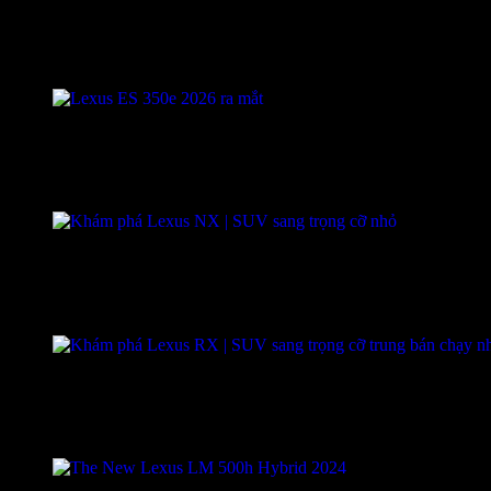
ES
Đặt hàng ngay
NX
Giá từ: 3,270 Tỷ
RX
Giá từ: 3,350 Tỷ