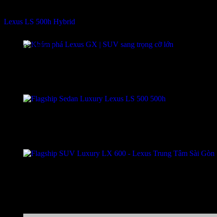
Sedan
New LM
Lexus LS 500h Hybrid
Giá từ: 7,210 Tỷ
Được xếp hạng
4.2
5 sao
8,360,000,000
₫
New GX
Từ 6,400 Tỷ
LS
Giá từ: 7,920 Tỷ
LX
Giá từ: 8,590 Tỷ