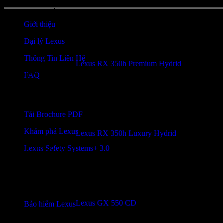
LIÊN HỆ
Giới thiệu
Đại lý Lexus
Thông Tin Liên Hệ
Lexus RX 350h Premium Hydrid
5.00
trên 5 dựa trên
2
đánh giá
FAQ
3,350,000,000
₫
ẤN PHẨM QUẢNG CÁO
Tải Brochure PDF
Khám phá Lexus
Lexus RX 350h Luxury Hydrid
5.00
trên 5 dựa trên
2
đánh giá
Lexus Safety Systems+ 3.0
4,140,000,000
₫
DỊCH VỤ BẢO HIỂM
Lexus GX 550 CD
Bảo hiểm Lexus
5.00
trên 5 dựa trên
1
đánh giá
6,450,000,000
₫