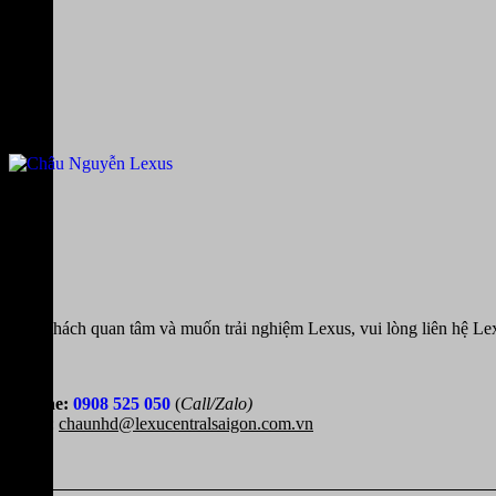
Quý khách quan tâm và muốn trải nghiệm Lexus, vui lòng liên hệ Le
-
Hotline:
0908 525 050
(
Call/Zalo)
Email:
chaunhd@lexucentralsaigon.com.vn